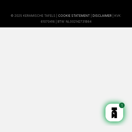
© 2025 KERAMISCHE TAFELS |
COOKIE STATEMENT
|
DISCLAIMER
| KVK:
61070416 | BTW: NL002142731B64
1