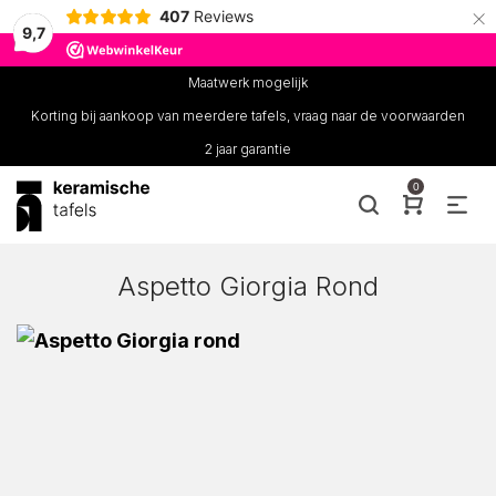
×
407
Reviews
9,7
Maatwerk mogelijk
Korting bij aankoop van meerdere tafels, vraag naar de voorwaarden
2 jaar garantie
0
Aspetto Giorgia Rond