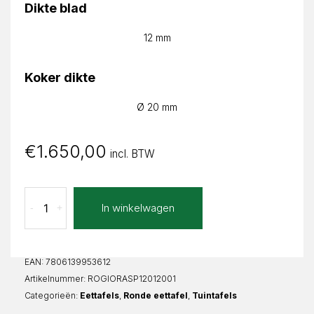
Dikte blad
12 mm
Koker dikte
Ø 20 mm
€
1.650,00
incl. BTW
Aspetto
In winkelwagen
-
+
Giorgia
Rond
aantal
EAN:
7806139953612
Artikelnummer:
ROGIORASP12012001
Categorieën:
Eettafels
,
Ronde eettafel
,
Tuintafels