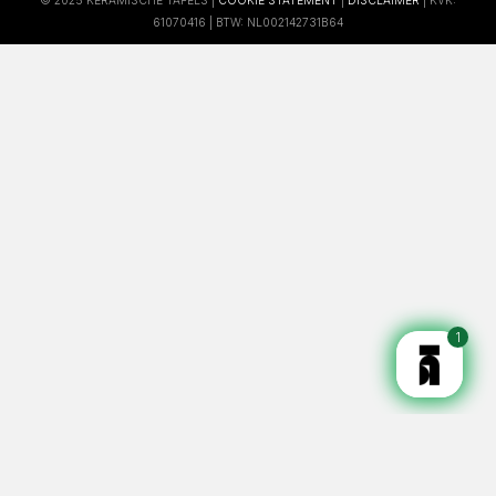
61070416 | BTW: NL002142731B64
1