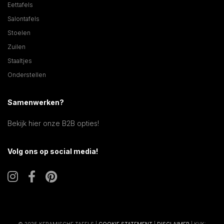
Eettafels
Salontafels
Stoelen
Zuilen
Staaltjes
Onderstellen
Samenwerken?
Bekijk hier onze B2B opties!
Volg ons op social media!
© 2025 KERAMISCHE TAFELS |
COOKIE STATEMENT
|
DISCLAIMER
| KVK: