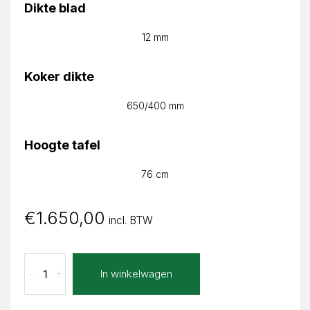
Dikte blad
12 mm
Koker dikte
650/400 mm
Hoogte tafel
76 cm
€
1.650,00
incl. BTW
Aspetto
In winkelwagen
-
+
Ariane
Rond