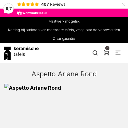
×
407
Reviews
9,7
Maatwerk mogelijk
Korting bij aankoop van meerdere tafels, vraag naar de voorwaarden
2 jaar garantie
0
Aspetto Ariane Rond