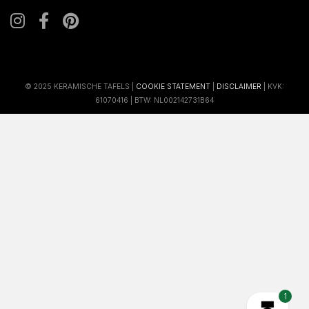
© 2025 KERAMISCHE TAFELS |
COOKIE STATEMENT
|
DISCLAIMER
| KVK:
61070416 | BTW: NL002142731B64
1