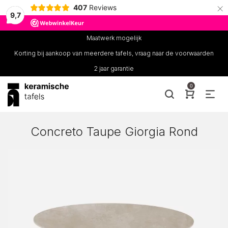
×
407
Reviews
9,7
Maatwerk mogelijk
Korting bij aankoop van meerdere tafels, vraag naar de voorwaarden
2 jaar garantie
0
Concreto Taupe Giorgia Rond