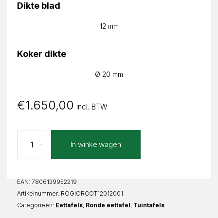
Dikte blad
12 mm
Koker dikte
Ø 20 mm
€
1.650,00
incl. BTW
Concreto
In winkelwagen
-
+
Taupe
Giorgia
Rond
aantal
EAN:
7806139952219
Artikelnummer:
ROGIORCOT12012001
Categorieën:
Eettafels
,
Ronde eettafel
,
Tuintafels