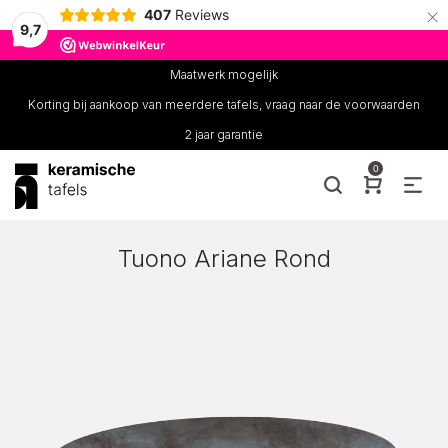
×
407
Reviews
9,7
Maatwerk mogelijk
Korting bij aankoop van meerdere tafels, vraag naar de voorwaarden
2 jaar garantie
0
Tuono Ariane Rond