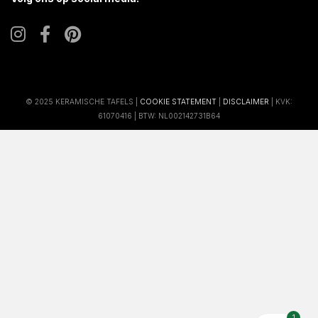
© 2025 KERAMISCHE TAFELS |
COOKIE STATEMENT
|
DISCLAIMER
| KVK:
61070416 | BTW: NL002142731B64
1