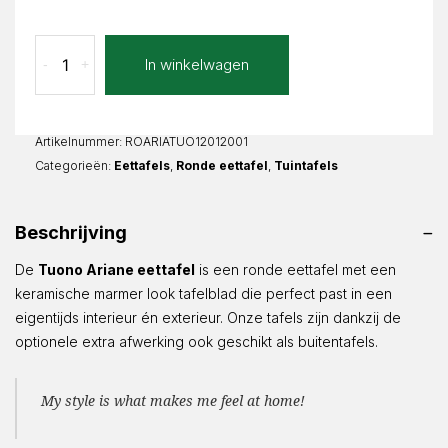
Tuono
In winkelwagen
-
+
Ariane
Rond
aantal
Artikelnummer:
ROARIATUO12012001
Categorieën:
Eettafels
,
Ronde eettafel
,
Tuintafels
Beschrijving
De
Tuono Ariane
eettafel
is een ronde eettafel met een
keramische marmer look tafelblad die perfect past in een
eigentijds interieur én exterieur. Onze tafels zijn dankzij de
optionele extra afwerking ook geschikt als buitentafels.
My style is what makes me feel at home!