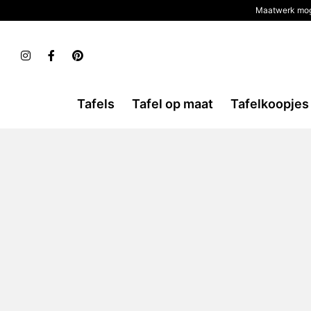
Maatwerk mog
Tafels
Tafel op maat
Tafelkoopjes