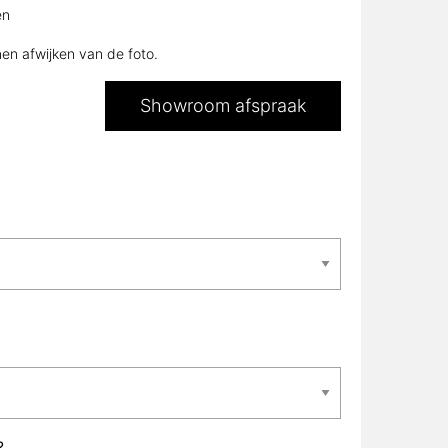
en
nen afwijken van de foto.
Showroom afspraak
?