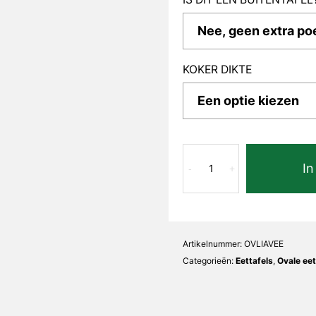
KOKER DIKTE
Verde
In
Extra
-
+
Lia
Ovaal
aantal
Artikelnummer:
OVLIAVEE
Categorieën:
Eettafels
,
Ovale eet