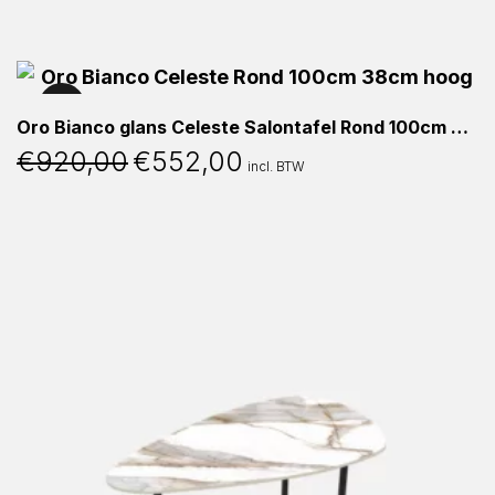
40%
Oro Bianco glans Celeste Salontafel Rond 100cm 38cm hoog
€
920,00
€
552,00
Oorspronkelijke
Huidige
incl. BTW
prijs
prijs
was:
is:
€920,00.
€552,00.