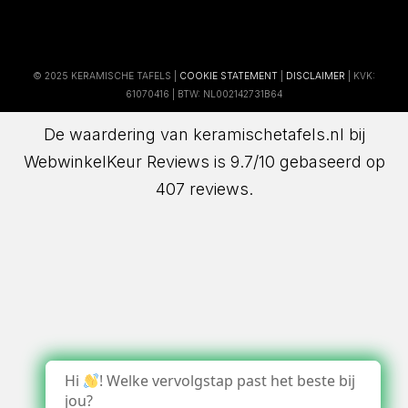
© 2025 KERAMISCHE TAFELS |
COOKIE STATEMENT
|
DISCLAIMER
| KVK:
61070416 | BTW: NL002142731B64
De waardering van keramischetafels.nl bij
WebwinkelKeur Reviews
is 9.7/10 gebaseerd op
407 reviews.
Hi
! Welke vervolgstap past het beste bij
jou?