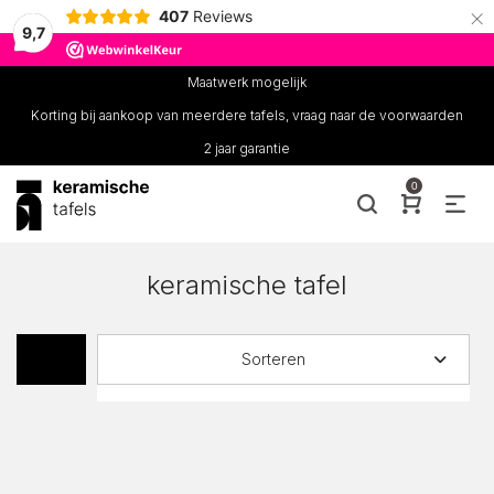
×
407
Reviews
9,7
Maatwerk mogelijk
Korting bij aankoop van meerdere tafels, vraag naar de voorwaarden
2 jaar garantie
0
keramische tafel
Sorteren