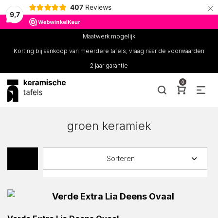
×
407
Reviews
9,7
Maatwerk mogelijk
Korting bij aankoop van meerdere tafels, vraag naar de voorwaarden
2 jaar garantie
0
groen keramiek
Sorteren