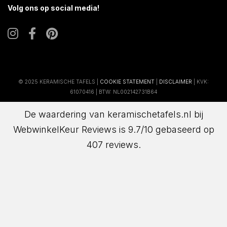
Volg ons op social media!
© 2025 KERAMISCHE TAFELS |
COOKIE STATEMENT
|
DISCLAIMER
| KVK:
61070416 | BTW: NL002142731B64
De waardering van keramischetafels.nl bij
WebwinkelKeur Reviews
is 9.7/10 gebaseerd op
407 reviews.