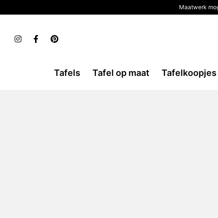
Maatwerk mog
Tafels
Tafel op maat
Tafelkoopjes