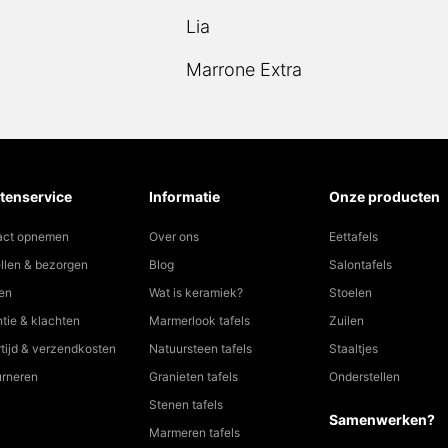
Lia
Marrone Extra
tenservice
Informatie
Onze producten
act opnemen
Over ons
Eettafels
llen & bezorgen
Blog
Salontafels
en
Wat is keramiek?
Stoelen
tie & klachten
Marmerlook tafels
Zuilen
tijd & verzendkosten
Natuursteen tafels
Staaltjes
urneren
Granieten tafels
Onderstellen
Stenen tafels
Samenwerken?
Marmeren tafels