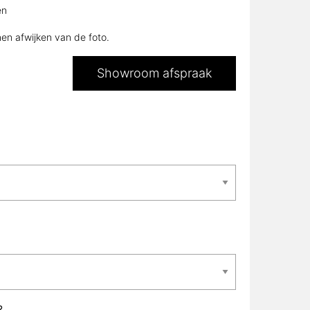
en
nen afwijken van de foto.
Showroom afspraak
?