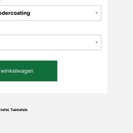
 winkelwagen
ttafel
,
Tuintafels