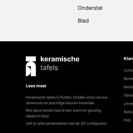
Onderstel
Blad
Klan
Cont
Beste
Lees meer
Betal
Garan
Keramische tafels in Putten: Ontdek onze nieuwe
showroom en prachtige kleuren keramiek
Lever
Met deze trends haal je een warm en gezellig
Reto
najaar in huis!
FAQ
Zelf je tafel samenstellen met de 3D configurator