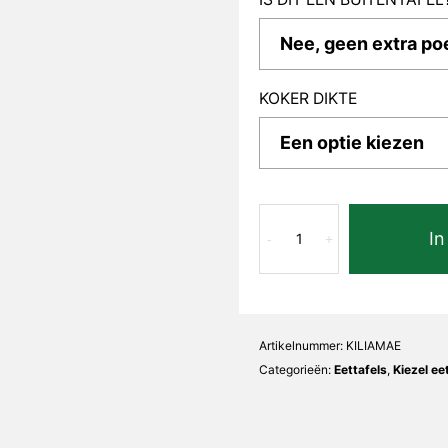
KOKER DIKTE
Marrone
In
Extra
-
+
Lia
Kiezel
aantal
Artikelnummer:
KILIAMAE
Categorieën:
Eettafels
,
Kiezel ee