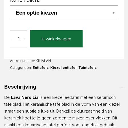
KOKER DIKTE
Lava
In winkelwagen
-
+
Nero
Lia
Kiezel
aantal
Artikelnummer:
KILIALAN
Categorieën:
Eettafels
,
Kiezel eettafel
,
Tuintafels
Beschrijving
De
Lava Nero
Lia
is een kiezel eettafel met een keramisch
tafelblad. Het keramische tafelblad in de vorm van een kiezel
straalt een subtiele luxe uit. Dankzij de duurzaamheid van
keramiek hoef je je geen zorgen te maken over vlekken. Dit
maakt een keramische tafel perfect voor dagelijks gebruik.