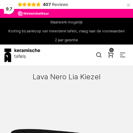
×
407
Reviews
9,7
Maatwerk mogelijk
Korting bij aankoop van meerdere tafels, vraag naar de voorwaarden
2 jaar garantie
0
Lava Nero Lia Kiezel