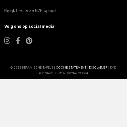
Bekijk hier onze B2B opties!
Volg ons op social media!
© 2025 KERAMISCHE TAFELS |
COOKIE STATEMENT
|
DISCLAIMER
| KVK:
61070416 | BTW: NL002142731B64