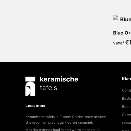
Blue Or
€
vanaf
Klan
Cont
Beste
Lees meer
Betal
Garan
Keramische tafels in Putten: Ontdek onze nieuwe
showroom en prachtige kleuren keramiek
Lever
Met deze trends haal je een warm en gezellig