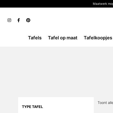
Maatwerk mog
Tafels
Tafel op maat
Tafelkoopjes
Toont all
TYPE TAFEL