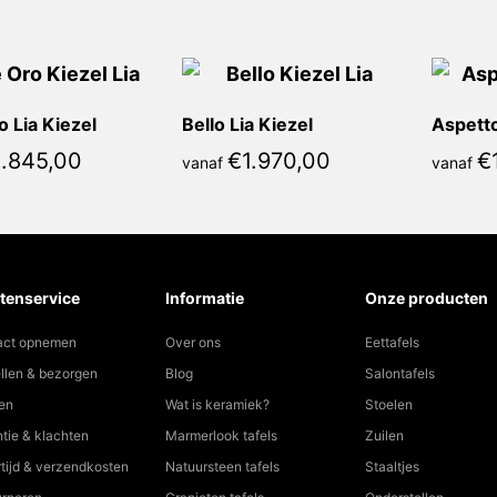
o Lia Kiezel
Bello Lia Kiezel
Aspetto
1.845,00
€
1.970,00
€
vanaf
vanaf
tenservice
Informatie
Onze producten
act opnemen
Over ons
Eettafels
llen & bezorgen
Blog
Salontafels
en
Wat is keramiek?
Stoelen
tie & klachten
Marmerlook tafels
Zuilen
tijd & verzendkosten
Natuursteen tafels
Staaltjes