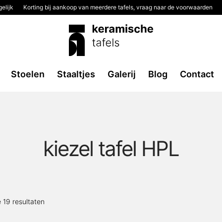
elijk
Korting bij aankoop van meerdere tafels, vraag naar de voorwaarden
Stoelen
Staaltjes
Galerij
Blog
Contact
kiezel tafel HPL
Gesorteerd
e 19 resultaten
op