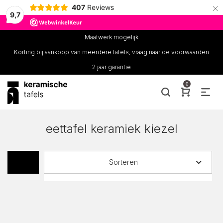
×
407
Reviews
9,7
Maatwerk mogelijk
Korting bij aankoop van meerdere tafels, vraag naar de voorwaarden
2 jaar garantie
0
eettafel keramiek kiezel
Sorteren