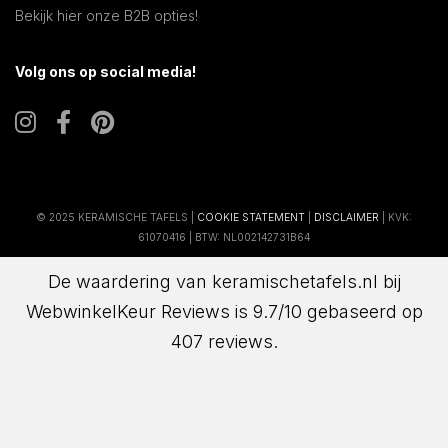
Bekijk hier onze B2B opties!
Volg ons op social media!
© 2025 KERAMISCHE TAFELS |
COOKIE STATEMENT
|
DISCLAIMER
| KVK:
61070416 | BTW: NL002142731B64
De waardering van keramischetafels.nl bij
WebwinkelKeur Reviews
is 9.7/10 gebaseerd op
407 reviews.