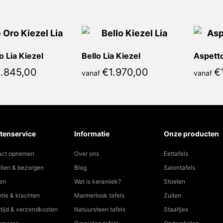
o Lia Kiezel
Bello Lia Kiezel
Aspetto
1.845,00
€
1.970,00
€
vanaf
vanaf
tenservice
Informatie
Onze producten
act opnemen
Over ons
Eettafels
llen & bezorgen
Blog
Salontafels
en
Wat is keramiek?
Stoelen
tie & klachten
Marmerlook tafels
Zuilen
tijd & verzendkosten
Natuursteen tafels
Staaltjes