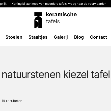
elijk
Korting bij aankoop van meerdere tafels, vraag naar de voorwaarden
Stoelen
Staaltjes
Galerij
Blog
Contact
natuurstenen kiezel tafel
Gesorteerd
e 19 resultaten
op