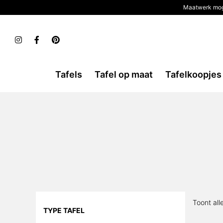
Maatwerk mog
Tafels
Tafel op maat
Tafelkoopjes
Toont all
TYPE TAFEL