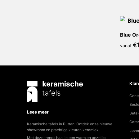
Blue Or
€
vanaf
Klan
Cont
Beste
Lees meer
Betal
Garan
Keramische tafels in Putten: Ontdek onze nieuwe
showroom en prachtige kleuren keramiek
Lever
Met deze trends haal je een warm en gezellig