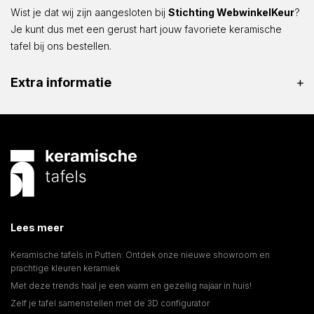
Wist je dat wij zijn aangesloten bij
Stichting WebwinkelKeur
?
Je kunt dus met een gerust hart jouw favoriete keramische
tafel bij ons bestellen.
Extra informatie
Lees meer
Keramische tafels in Putten: Ontdek onze nieuwe showroom en
prachtige kleuren keramiek
Met deze trends haal je een warm en gezellig najaar in huis!
Zelf je tafel samenstellen met de 3D configurator