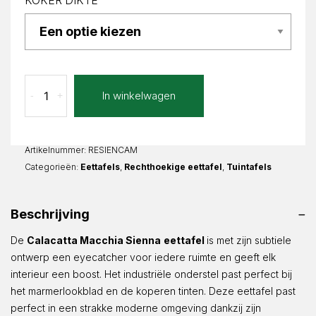
KOKER DIKTE
Calacatta
In winkelwagen
-
+
Macchia
Sienna
Recht
aantal
Artikelnummer:
RESIENCAM
Categorieën:
Eettafels
,
Rechthoekige eettafel
,
Tuintafels
Beschrijving
De
Calacatta Macchia Sienna
eettafel
is met zijn subtiele
ontwerp een eyecatcher voor iedere ruimte en geeft elk
interieur een boost. Het industriële onderstel past perfect bij
het marmerlookblad en de koperen tinten. Deze eettafel past
perfect in een strakke moderne omgeving dankzij zijn