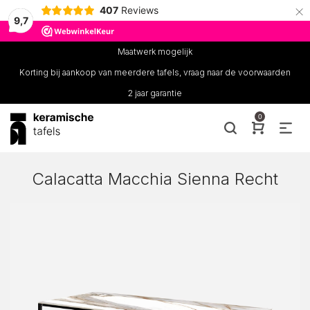
×
407
Reviews
9,7
Maatwerk mogelijk
Korting bij aankoop van meerdere tafels, vraag naar de voorwaarden
2 jaar garantie
0
Calacatta Macchia Sienna Recht