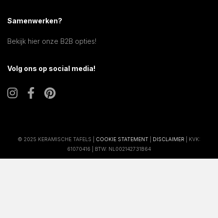
Samenwerken?
Bekijk hier onze B2B opties!
Volg ons op social media!
© 2025 KERAMISCHE TAFELS |
COOKIE STATEMENT
|
DISCLAIMER
| KVK:
61070416 | BTW: NL002142731B64