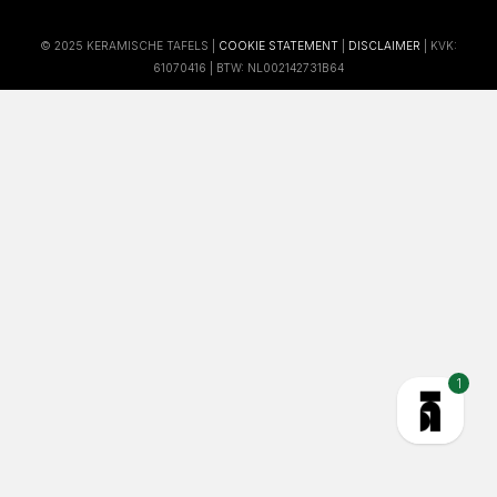
© 2025 KERAMISCHE TAFELS |
COOKIE STATEMENT
|
DISCLAIMER
| KVK:
61070416 | BTW: NL002142731B64
1