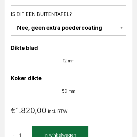
IS DIT EEN BUITENTAFEL?
Dikte blad
12 mm
Koker dikte
50 mm
€
1.820,00
incl. BTW
Calacatta
In winkelwagen
-
+
Macchia