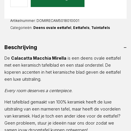
Mirella
Deens
Ovaal
Artikelnummer:
DOMIRECAM5018010001
aantal
Categorieën:
Deens ovale eettafel
,
Eettafels
,
Tuintafels
Beschrijving
De
Calacatta Macchia Mirella
is een deens ovale eettafel
met een keramisch tafelblad en een staal onderstel. De
koperen accenten in het keramische blad geven de eettafel
een luxe uitstraling.
Every room deserves a centerpiece.
Het tafelblad gemaakt van 100% keramiek heeft de luxe
uitstraling van een marmeren tafel, maar heeft de voordelen
van keramiek. Had je toch een ander idee voor de eettafel?
Geen probleem, stuur je ideeën naar ons door zodat we
samen jouw droomtafel kunnen ontwerpen!