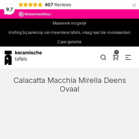
×
407
Reviews
9,7
Maatwerk mogelijk
Korting bij aankoop van meerdere tafels, vraag naar de voorwaarden
2 jaar garantie
0
Calacatta Macchia Mirella Deens
Ovaal