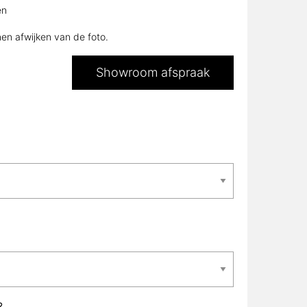
en
nen afwijken van de foto.
Showroom afspraak
?