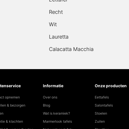
Recht
Wit
Lauretta
Calacatta Macchia
tenservice
Informatie
Onze producten
act opnemen
Over ons
Eettafels
llen & bezorgen
Blog
Salontafels
en
Wat is keramiek?
Stoelen
tie & klachten
Marmerlook tafels
Zuilen