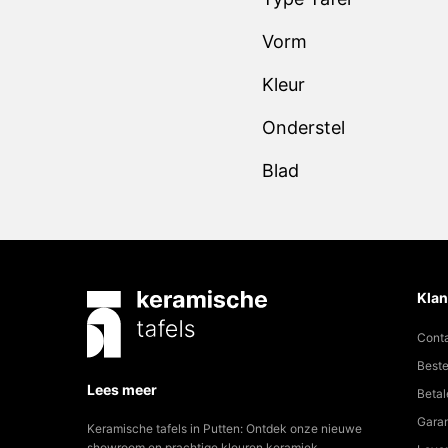
Vorm
Kleur
Onderstel
Blad
Klan
Cont
Beste
Lees meer
Betal
Garan
Keramische tafels in Putten: Ontdek onze nieuwe
showroom en prachtige kleuren keramiek