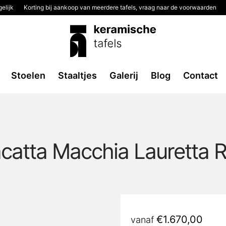
elijk
Korting bij aankoop van meerdere tafels, vraag naar de voorwaarden
Stoelen
Staaltjes
Galerij
Blog
Contact
catta Macchia Lauretta 
€
1.670,00
vanaf