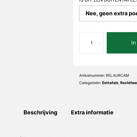
Calacatta
In
Macchia
-
+
Lauretta
Recht
aantal
Artikelnummer:
RELAURCAM
Categorieën:
Eettafels
,
Rechthoe
Beschrijving
Extra informatie