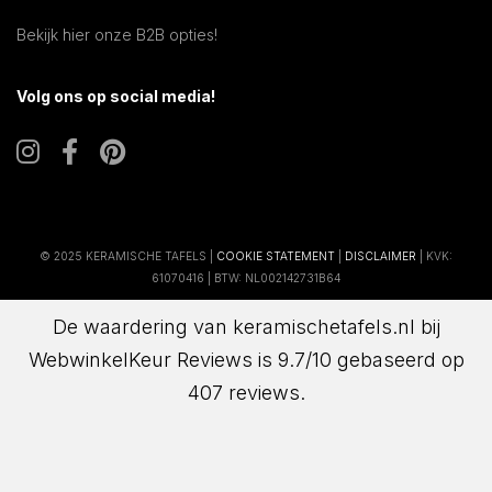
Bekijk hier onze B2B opties!
Volg ons op social media!
© 2025 KERAMISCHE TAFELS |
COOKIE STATEMENT
|
DISCLAIMER
| KVK:
61070416 | BTW: NL002142731B64
De waardering van keramischetafels.nl bij
WebwinkelKeur Reviews
is 9.7/10 gebaseerd op
407 reviews.