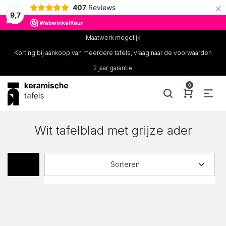
×
407
Reviews
9,7
Maatwerk mogelijk
Korting bij aankoop van meerdere tafels, vraag naar de voorwaarden
2 jaar garantie
0
Wit tafelblad met grijze ader
Sorteren