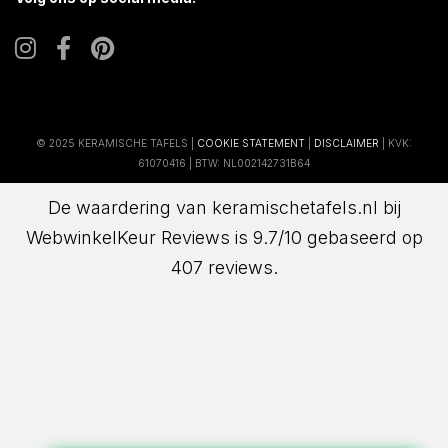
© 2025 KERAMISCHE TAFELS |
COOKIE STATEMENT
|
DISCLAIMER
| KVK:
61070416 | BTW: NL002142731B64
De waardering van keramischetafels.nl bij
WebwinkelKeur Reviews
is 9.7/10 gebaseerd op
407 reviews.