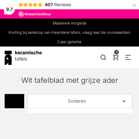
×
407
Reviews
9,7
Maatwerk mogelijk
Korting bij aankoop van meerdere tafels, vraag naar de voorwaarden
2 jaar garantie
0
Wit tafelblad met grijze ader
Sorteren