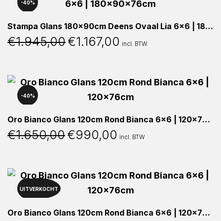
40%
Stampa Glans 180x90cm Deens Ovaal Lia 6×6 | 180x90x76cm
€
1.945,00
€
1.167,00
Oorspronkelijke
Huidige
incl. BTW
prijs
prijs
was:
is:
€1.945,00.
€1.167,00.
40%
Oro Bianco Glans 120cm Rond Bianca 6×6 | 120x76cm
€
1.650,00
€
990,00
Oorspronkelijke
Huidige
incl. BTW
prijs
prijs
was:
is:
€1.650,00.
€990,00.
UITVERKOCHT
40%
Oro Bianco Glans 120cm Rond Bianca 6×6 | 120x76cm