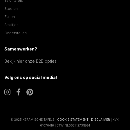
Salontafels
Stoelen
Zuilen
Staaltjes
Onderstellen
Samenwerken?
Bekijk hier onze B2B opties!
Volg ons op social media!
© 2025 KERAMISCHE TAFELS |
COOKIE STATEMENT
|
DISCLAIMER
| KVK:
61070416 | BTW: NL002142731B64