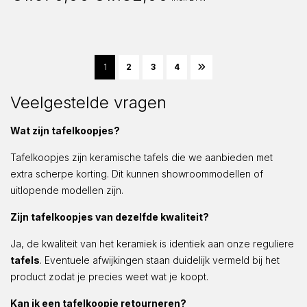
prijs
prijs
was:
is:
€1.970,00.
€1.182,00.
1
2
3
4
Veelgestelde vragen
Wat zijn tafelkoopjes?
Tafelkoopjes zijn keramische tafels die we aanbieden met
extra scherpe korting. Dit kunnen showroommodellen of
uitlopende modellen zijn.
Zijn tafelkoopjes van dezelfde kwaliteit?
Ja, de kwaliteit van het keramiek is identiek aan onze reguliere
tafels
. Eventuele afwijkingen staan duidelijk vermeld bij het
product zodat je precies weet wat je koopt.
Kan ik een tafelkoopje retourneren?