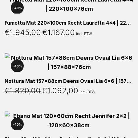
40%
Fumetta Mat 220x100cm Recht Lauretta 4×4 | 220x100x76cm
€
1.945,00
€
1.167,00
Oorspronkelijke
Huidige
incl. BTW
prijs
prijs
was:
is:
€1.945,00.
€1.167,00.
40%
Nottura Mat 157x88cm Deens Ovaal Lia 6×6 | 157x88x76cm
€
1.820,00
€
1.092,00
Oorspronkelijke
Huidige
incl. BTW
prijs
prijs
was:
is:
€1.820,00.
€1.092,00.
40%