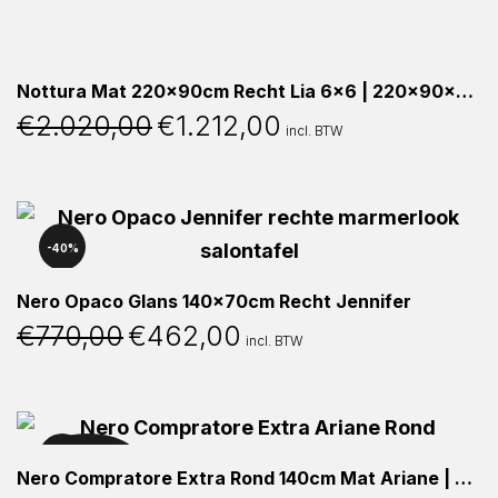
Nottura Mat 220x90cm Recht Lia 6×6 | 220x90x76cm
€
2.020,00
€
1.212,00
Oorspronkelijke
Huidige
incl. BTW
prijs
prijs
was:
is:
€2.020,00.
€1.212,00.
40%
Nero Opaco Glans 140x70cm Recht Jennifer
€
770,00
€
462,00
Oorspronkelijke
Huidige
incl. BTW
prijs
prijs
was:
is:
€770,00.
€462,00.
UITVERKOCHT
40%
Nero Compratore Extra Rond 140cm Mat Ariane | ø140x76cm