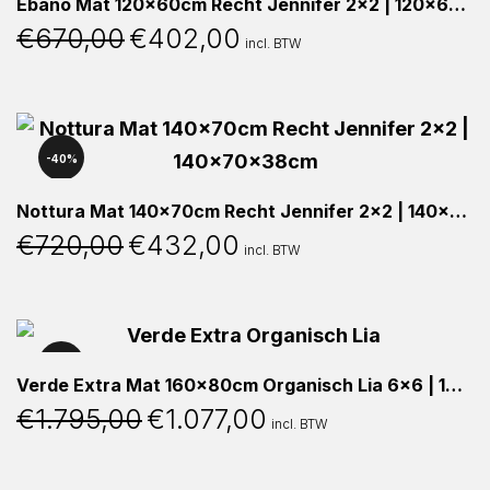
Ebano Mat 120x60cm Recht Jennifer 2×2 | 120x60x38cm
€
670,00
€
402,00
Oorspronkelijke
Huidige
incl. BTW
prijs
prijs
was:
is:
€670,00.
€402,00.
40%
Nottura Mat 140x70cm Recht Jennifer 2×2 | 140x70x38cm
€
720,00
€
432,00
Oorspronkelijke
Huidige
incl. BTW
prijs
prijs
was:
is:
€720,00.
€432,00.
40%
Verde Extra Mat 160x80cm Organisch Lia 6×6 | 160x80x76cm
€
1.795,00
€
1.077,00
Oorspronkelijke
Huidige
incl. BTW
prijs
prijs
was:
is:
€1.795,00.
€1.077,00.