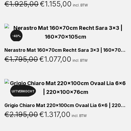
€
1.925,00
€
1.155,00
Oorspronkelijke
Huidige
incl. BTW
prijs
prijs
was:
is:
€1.925,00.
€1.155,00.
40%
Nerastro Mat 160x70cm Recht Sara 3×3 | 160x70x105cm
€
1.795,00
€
1.077,00
Oorspronkelijke
Huidige
incl. BTW
prijs
prijs
was:
is:
€1.795,00.
€1.077,00.
UITVERKOCHT
40%
Grigio Chiaro Mat 220x100cm Ovaal Lia 6×6 | 220x100x76cm
€
2.195,00
€
1.317,00
Oorspronkelijke
Huidige
incl. BTW
prijs
prijs
was:
is: