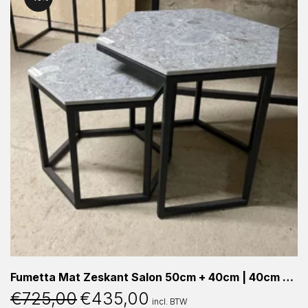
Fumetta Mat Zeskant Salon 50cm + 40cm | 40cm 39cm hoog + 50cm 49cm hoog
€
725,00
€
435,00
Oorspronkelijke
Huidige
incl. BTW