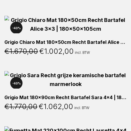
prijs
prijs
was:
is:
€725,00.
€435,00.
40%
Grigio Chiaro Mat 180x50cm Recht Bartafel Alice 3×3 | 180x50x105cm
€
1.670,00
€
1.002,00
Oorspronkelijke
Huidige
incl. BTW
prijs
prijs
was:
is:
€1.670,00.
€1.002,00.
40%
Grigio Mat 180x90cm Recht Bartafel Sara 4×4 | 180x90x105cm
€
1.770,00
€
1.062,00
Oorspronkelijke
Huidige
incl. BTW
prijs
prijs
was:
is:
€1.770,00.
€1.062,00.