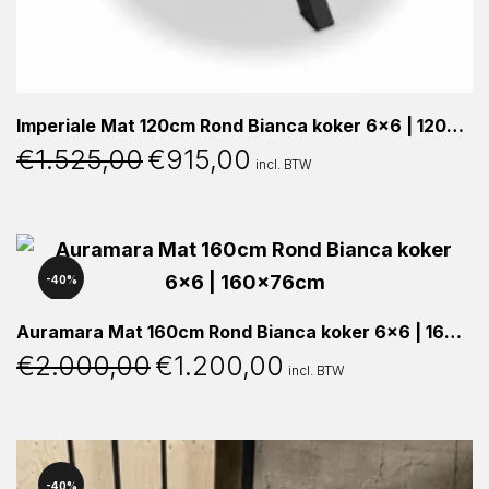
Imperiale Mat 120cm Rond Bianca koker 6×6 | 120x76cm
€
1.525,00
€
915,00
Oorspronkelijke
Huidige
incl. BTW
prijs
prijs
was:
is:
€1.525,00.
€915,00.
40%
Auramara Mat 160cm Rond Bianca koker 6×6 | 160x76cm
€
2.000,00
€
1.200,00
Oorspronkelijke
Huidige
incl. BTW
prijs
prijs
was:
is:
€2.000,00.
€1.200,00.
40%