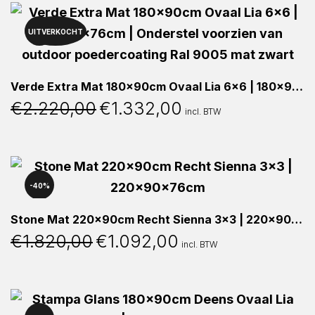
UITVERKOCHT
40%
Verde Extra Mat 180x90cm Ovaal Lia 6×6 | 180x90x76cm | Onderstel voorzien van outdoor poedercoating Ral 9005 mat zwart
€
2.220,00
€
1.332,00
Oorspronkelijke
Huidige
incl. BTW
prijs
prijs
was:
is:
€2.220,00.
€1.332,00.
40%
Stone Mat 220x90cm Recht Sienna 3×3 | 220x90x76cm
€
1.820,00
€
1.092,00
Oorspronkelijke
Huidige
incl. BTW
prijs
prijs
was:
is:
€1.820,00.
€1.092,00.