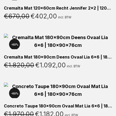
Cremalta Mat 120x60cm Recht Jennifer 2×2 | 120x60x38cm
€
670,00
€
402,00
Oorspronkelijke
Huidige
incl. BTW
prijs
prijs
was:
is:
€670,00.
€402,00.
40%
Cremalta Mat 180x90cm Deens Ovaal Lia 6×6 | 180x90x76cm
€
1.820,00
€
1.092,00
Oorspronkelijke
Huidige
incl. BTW
prijs
prijs
was:
is:
€1.820,00.
€1.092,00.
40%
Concreto Taupe 180x90cm Ovaal Mat Lia 6×6 | 180x90x76cm
€
1.970,00
€
1.182,00
Oorspronkelijke
Huidige
incl. BTW