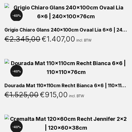
€2.195,00.
€1.317,00.
40%
Grigio Chiaro Glans 240x100cm Ovaal Lia 6×6 | 240x100x76cm
€
2.345,00
€
1.407,00
Oorspronkelijke
Huidige
incl. BTW
prijs
prijs
was:
is:
€2.345,00.
€1.407,00.
40%
Dourada Mat 110x110cm Recht Bianca 6×6 | 110x110x76cm
€
1.525,00
€
915,00
Oorspronkelijke
Huidige
incl. BTW
prijs
prijs
was:
is:
€1.525,00.
€915,00.
40%