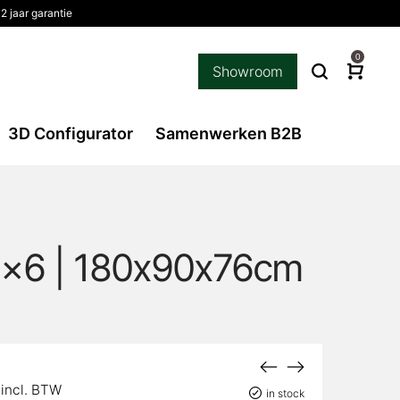
2 jaar garantie
0
Showroom
3D Configurator
Samenwerken B2B
6×6 | 180x90x76cm
lijke
Huidige
incl. BTW
in stock
prijs