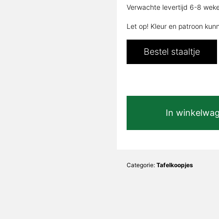
Verwachte levertijd 6-8 wek
was:
€1.945,00.
Let op! Kleur en patroon kun
Bestel staaltje
Stampa
In winkelwa
Glans
180x90cm
Deens
Ovaal
Lia
Categorie:
Tafelkoopjes
6x6
|
180x90x76cm
aantal