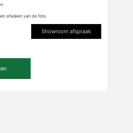
en
is:
€1.167,00.
nen afwijken van de foto.
Showroom afspraak
gen