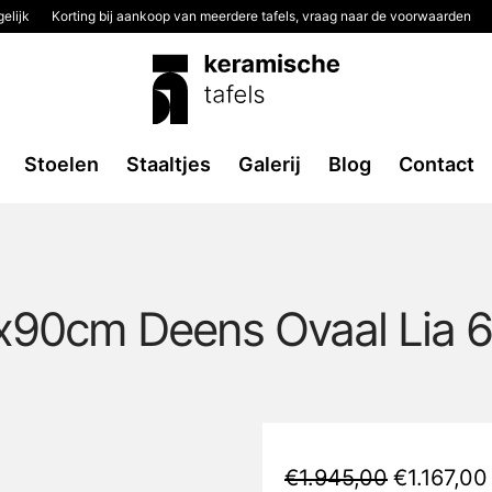
elijk
Korting bij aankoop van meerdere tafels, vraag naar de voorwaarden
Stoelen
Staaltjes
Galerij
Blog
Contact
x90cm Deens Ovaal Lia 
Oorspronke
€
1.945,00
€
1.167,00
prijs