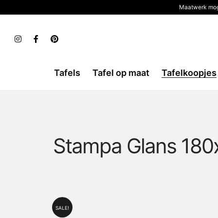
Maatwerk mog
Tafels
Tafel op maat
Tafelkoopjes
Stampa Glans 180
SALE!