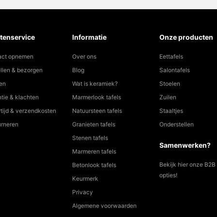
tenservice
Informatie
Onze producten
act opnemen
Over ons
Eettafels
llen & bezorgen
Blog
Salontafels
en
Wat is keramiek?
Stoelen
tie & klachten
Marmerlook tafels
Zuilen
tijd & verzendkosten
Natuursteen tafels
Staaltjes
urneren
Granieten tafels
Onderstellen
Stenen tafels
Samenwerken?
Marmeren tafels
Bekijk hier onze B2B
Betonlook tafels
opties!
Keurmerk
Privacy
Algemene voorwaarden