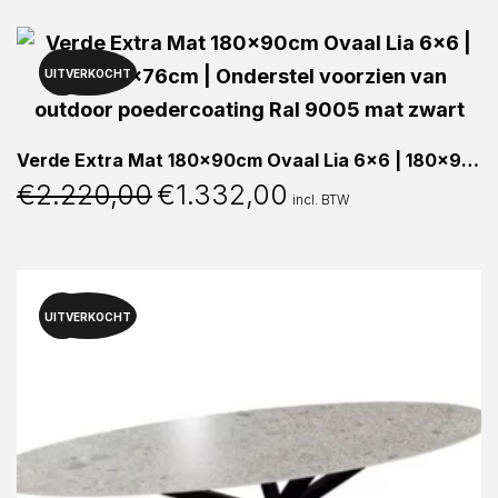
€2.225,00.
€1.335,00.
UITVERKOCHT
40%
Verde Extra Mat 180x90cm Ovaal Lia 6×6 | 180x90x76cm | Onderstel voorzien van outdoor poedercoating Ral 9005 mat zwart
€
2.220,00
€
1.332,00
Oorspronkelijke
Huidige
incl. BTW
prijs
prijs
was:
is:
€2.220,00.
€1.332,00.
UITVERKOCHT
40%