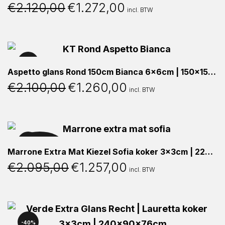
€
2.120,00
€
1.272,00
Oorspronkelijke
Huidige
incl. BTW
prijs
prijs
was:
is:
€2.120,00.
€1.272,00.
40%
Aspetto glans Rond 150cm Bianca 6x6cm | 150x150x76cm
€
2.100,00
€
1.260,00
Oorspronkelijke
Huidige
incl. BTW
prijs
prijs
was:
is:
€2.100,00.
€1.260,00.
UITVERKOCHT
40%
Marrone Extra Mat Kiezel Sofia koker 3x3cm | 220x110x76cm
€
2.095,00
€
1.257,00
Oorspronkelijke
Huidige
incl. BTW
prijs
prijs
was:
is:
€2.095,00.
€1.257,00.
40%