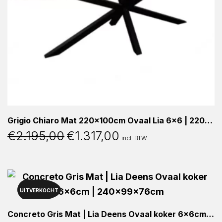
Grigio Chiaro Mat 220x100cm Ovaal Lia 6×6 | 220x100x76cm
€
2.195,00
€
1.317,00
Oorspronkelijke
Huidige
incl. BTW
prijs
prijs
was:
is:
€2.195,00.
€1.317,00.
UITVERKOCHT
40%
Concreto Gris Mat | Lia Deens Ovaal koker 6x6cm | 240x99x76cm