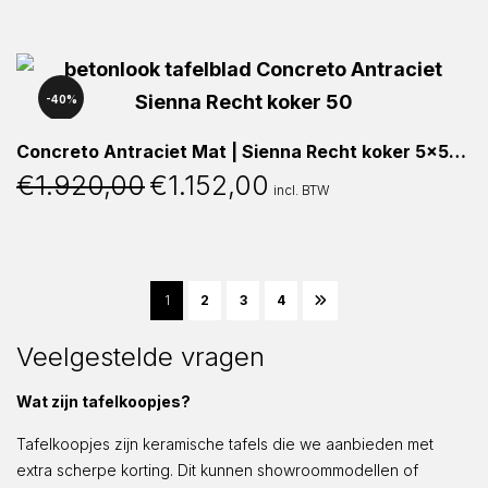
was:
is:
€1.925,00.
€1.155,00.
40%
Concreto Antraciet Mat | Sienna Recht koker 5x5cm | 200x90x76cm
€
1.920,00
€
1.152,00
Oorspronkelijke
Huidige
incl. BTW
prijs
prijs
was:
is:
€1.920,00.
€1.152,00.
1
2
3
4
Veelgestelde vragen
Wat zijn tafelkoopjes?
Tafelkoopjes zijn keramische tafels die we aanbieden met
extra scherpe korting. Dit kunnen showroommodellen of