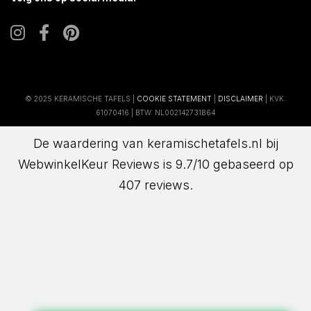
© 2025 KERAMISCHE TAFELS |
COOKIE STATEMENT
|
DISCLAIMER
| KVK:
61070416 | BTW: NL002142731B64
De waardering van keramischetafels.nl bij
WebwinkelKeur Reviews
is 9.7/10 gebaseerd op
407 reviews.