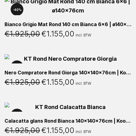
40%
Bianco Grigio Mat Rond 140 cm Bianca 6×6 | ø140x76cm
€
1.925,00
€
1.155,00
Oorspronkelijke
Huidige
incl. BTW
prijs
prijs
was:
is:
€1.925,00.
€1.155,00.
40%
Nero Compratore Rond Giorga 140x140x76cm | Koopjeshoek
€
1.925,00
€
1.155,00
Oorspronkelijke
Huidige
incl. BTW
prijs
prijs
was:
is:
€1.925,00.
€1.155,00.
40%
Calacatta glans Rond Bianca 140x140x76cm | Koopjeshoek
€
1.925,00
€
1.155,00
Oorspronkelijke
Huidige
incl. BTW
prijs
prijs