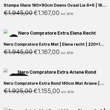
Stampa Glans 180x90cm Deens Ovaal Lia 6×6 | 180x90x76cm
€
1.945,00
€
1.167,00
Oorspronkelijke
Huidige
incl. BTW
prijs
prijs
was:
is:
€1.945,00.
€1.167,00.
40%
Nero Compratore Extra Mat | Elena recht | 220x100x76cm
€
1.945,00
€
1.167,00
Oorspronkelijke
Huidige
incl. BTW
prijs
prijs
was:
is:
€1.945,00.
€1.167,00.
UITVERKOCHT
40%
Nero Compratore Extra Rond 140cm Mat Ariane | ø140x76cm
€
1.925,00
€
1.155,00
Oorspronkelijke
Huidige
incl. BTW
prijs
prijs
was:
is:
€1.925,00.
€1.155,00.