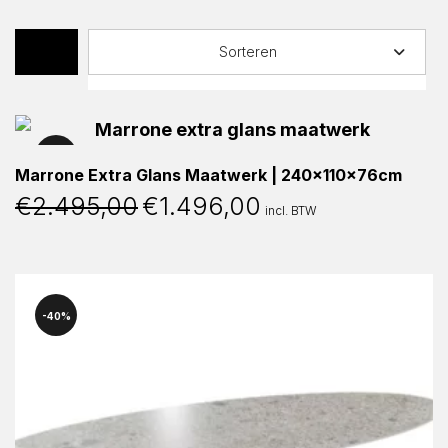
Sorteren
40%
Marrone Extra Glans Maatwerk | 240x110x76cm
€
2.495,00
€
1.496,00
Oorspronkelijke
Huidige
incl. BTW
prijs
prijs
was:
is:
€2.495,00.
€1.496,00.
40%