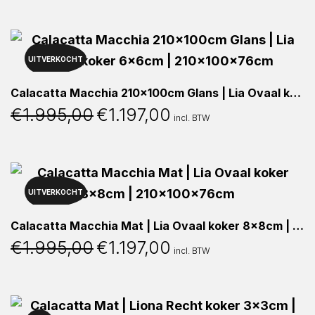
was:
is:
€2.000,00.
€1.200,00.
UITVERKOCHT
40%
Calacatta Macchia 210x100cm Glans | Lia Ovaal koker 6x6cm | 210x100x76cm
€
1.995,00
€
1.197,00
Oorspronkelijke
Huidige
incl. BTW
prijs
prijs
was:
is:
€1.995,00.
€1.197,00.
UITVERKOCHT
40%
Calacatta Macchia Mat | Lia Ovaal koker 8x8cm | 210x100x76cm
€
1.995,00
€
1.197,00
Oorspronkelijke
Huidige
incl. BTW
prijs
prijs
was:
is:
€1.995,00.
€1.197,00.