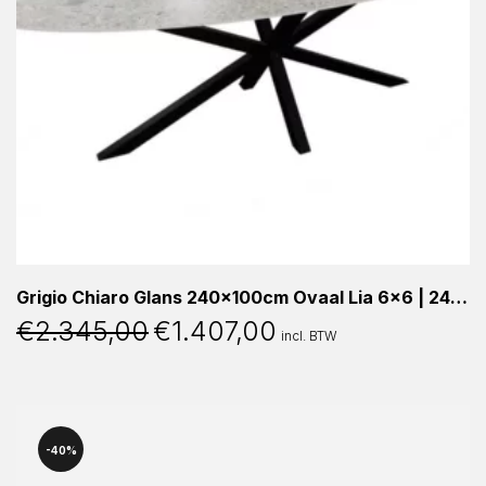
Grigio Chiaro Glans 240x100cm Ovaal Lia 6×6 | 240x100x76cm
€
2.345,00
€
1.407,00
Oorspronkelijke
Huidige
incl. BTW
prijs
prijs
was:
is:
€2.345,00.
€1.407,00.
40%