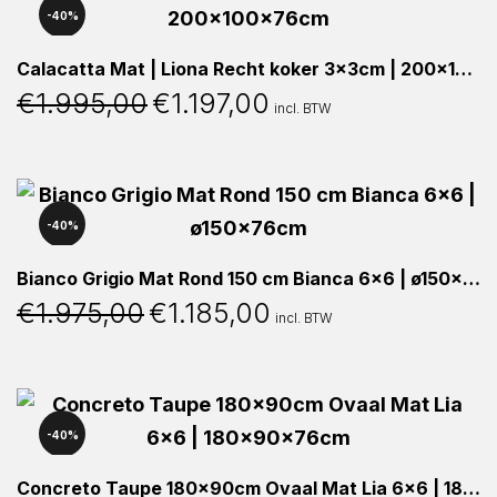
40%
Calacatta Mat | Liona Recht koker 3x3cm | 200x100x76cm
€
1.995,00
€
1.197,00
Oorspronkelijke
Huidige
incl. BTW
prijs
prijs
was:
is:
€1.995,00.
€1.197,00.
40%
Bianco Grigio Mat Rond 150 cm Bianca 6×6 | ø150x76cm
€
1.975,00
€
1.185,00
Oorspronkelijke
Huidige
incl. BTW
prijs
prijs
was:
is:
€1.975,00.
€1.185,00.
40%
Concreto Taupe 180x90cm Ovaal Mat Lia 6×6 | 180x90x76cm