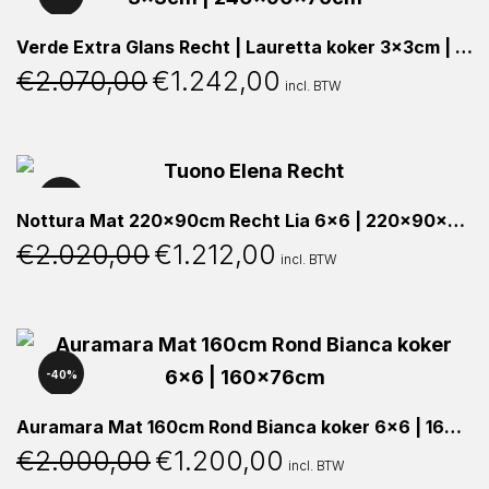
Verde Extra Glans Recht | Lauretta koker 3x3cm | 240x90x76cm
€
2.070,00
€
1.242,00
Oorspronkelijke
Huidige
incl. BTW
prijs
prijs
was:
is:
€2.070,00.
€1.242,00.
40%
Nottura Mat 220x90cm Recht Lia 6×6 | 220x90x76cm
€
2.020,00
€
1.212,00
Oorspronkelijke
Huidige
incl. BTW
prijs
prijs
was:
is:
€2.020,00.
€1.212,00.
40%
Auramara Mat 160cm Rond Bianca koker 6×6 | 160x76cm
€
2.000,00
€
1.200,00
Oorspronkelijke
Huidige
incl. BTW
prijs
prijs