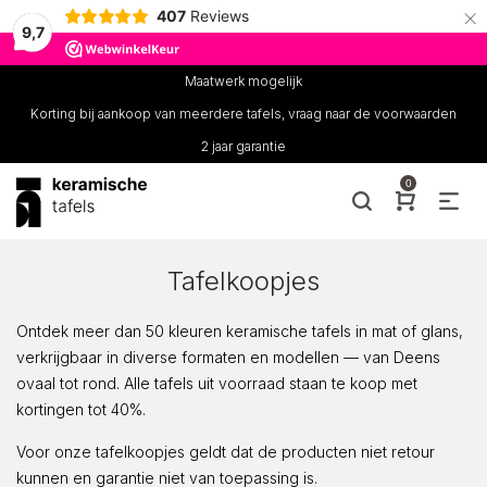
×
407
Reviews
9,7
Maatwerk mogelijk
Korting bij aankoop van meerdere tafels, vraag naar de voorwaarden
2 jaar garantie
0
Tafelkoopjes
Ontdek meer dan 50 kleuren keramische tafels in mat of glans,
verkrijgbaar in diverse formaten en modellen — van Deens
ovaal tot rond. Alle tafels uit voorraad staan te koop met
kortingen tot 40%.
Voor onze tafelkoopjes geldt dat de producten niet retour
kunnen en garantie niet van toepassing is.