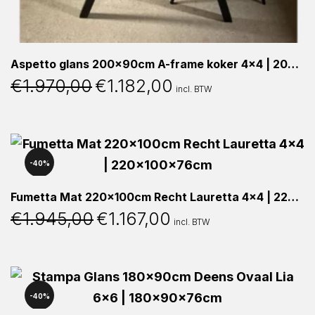
Aspetto glans 200x90cm A-frame koker 4×4 | 200x90x76cm
€
1.970,00
€
1.182,00
Oorspronkelijke
Huidige
incl. BTW
prijs
prijs
was:
is:
€1.970,00.
€1.182,00.
40%
Fumetta Mat 220x100cm Recht Lauretta 4×4 | 220x100x76cm
€
1.945,00
€
1.167,00
Oorspronkelijke
Huidige
incl. BTW
prijs
prijs
was:
is:
€1.945,00.
€1.167,00.
40%