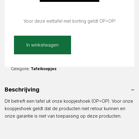
Voor deze eettafel met korting geldt OP=OP!
Cremalta
In winkelwagen
Mat
120x60cm
Recht
Jennifer
Categorie:
Tafelkoopjes
2x2
|
Beschrijving
120x60x38cm
aantal
Dit betreft een tafel uit onze koopjeshoek (OP=OP). Voor onze
koopjeshoek geldt dat de producten niet retour kunnen en
onze garantie is niet van toepassing op deze producten.