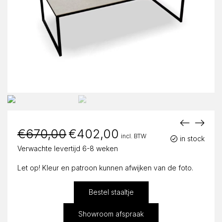
€
670,00
Oorspronkelijke
€
402,00
Huidige
incl. BTW
prijs
prijs
in stock
was:
is:
Verwachte levertijd 6-8 weken
€670,00.
€402,00.
Let op! Kleur en patroon kunnen afwijken van de foto.
Bestel staaltje
Showroom afspraak