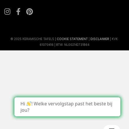
© 2025 KERAMISCHE TAFELS |
COOKIE STATEMENT
|
DISCLAIMER
| KVK:
61070416 | BTW: NL002142731B64
Hi
! Welke vervolgstap past het beste bij
jou?