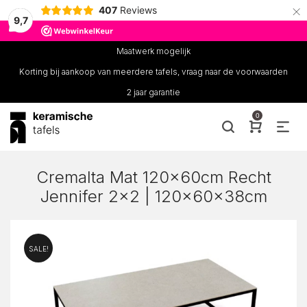
×
407
Reviews
9,7
Maatwerk mogelijk
Korting bij aankoop van meerdere tafels, vraag naar de voorwaarden
2 jaar garantie
0
Cremalta Mat 120x60cm Recht
Jennifer 2×2 | 120x60x38cm
SALE!