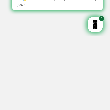
jou?
1