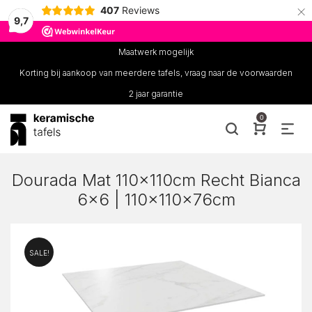
×
407
Reviews
9,7
Maatwerk mogelijk
Korting bij aankoop van meerdere tafels, vraag naar de voorwaarden
2 jaar garantie
0
Dourada Mat 110x110cm Recht Bianca
6×6 | 110x110x76cm
SALE!