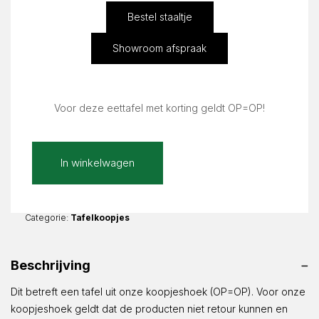
Bestel staaltje
Showroom afspraak
Voor deze eettafel met korting geldt OP=OP!
Dourada
In winkelwagen
Mat
110x110cm
Recht
Bianca
Categorie:
Tafelkoopjes
6x6
|
Beschrijving
110x110x76cm
aantal
Dit betreft een tafel uit onze koopjeshoek (OP=OP). Voor onze
koopjeshoek geldt dat de producten niet retour kunnen en