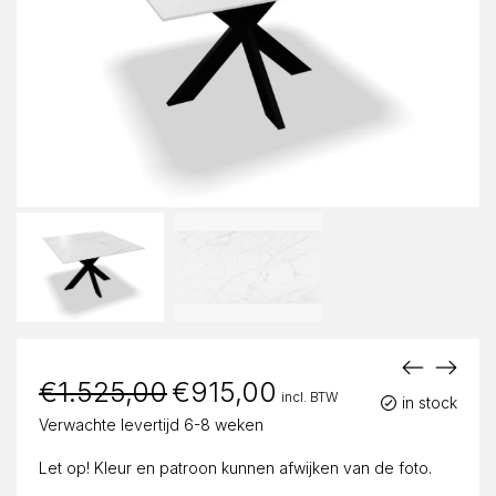
€
1.525,00
Oorspronkelijke
€
915,00
Huidige
incl. BTW
prijs
prijs
in stock
was:
is:
Verwachte levertijd 6-8 weken
€1.525,00.
€915,00.
Let op! Kleur en patroon kunnen afwijken van de foto.