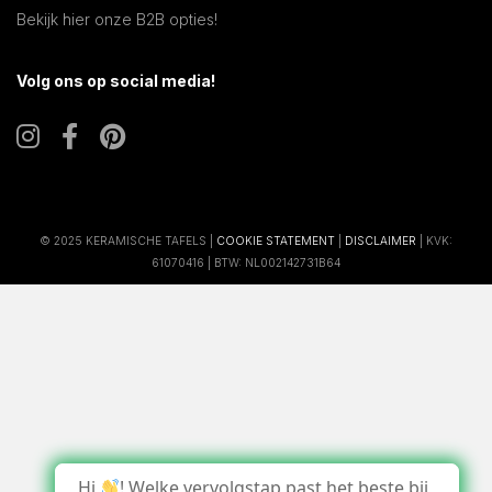
Bekijk hier onze B2B opties!
Volg ons op social media!
© 2025 KERAMISCHE TAFELS |
COOKIE STATEMENT
|
DISCLAIMER
| KVK:
61070416 | BTW: NL002142731B64
Hi
! Welke vervolgstap past het beste bij