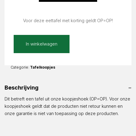
Voor deze eettafel met korting geldt OP=OP!
Nerastro
In winkelwagen
Mat
160x70cm
Recht
Sara
Categorie:
Tafelkoopjes
3x3
|
Beschrijving
160x70x105cm
aantal
Dit betreft een tafel uit onze koopjeshoek (OP=OP). Voor onze
koopjeshoek geldt dat de producten niet retour kunnen en
onze garantie is niet van toepassing op deze producten.