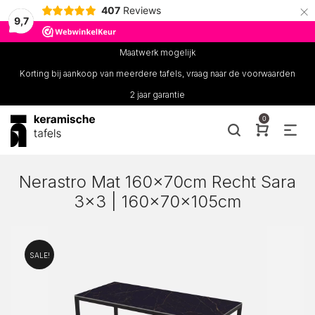
×
407
Reviews
9,7
Maatwerk mogelijk
Korting bij aankoop van meerdere tafels, vraag naar de voorwaarden
2 jaar garantie
0
Nerastro Mat 160x70cm Recht Sara
3×3 | 160x70x105cm
SALE!