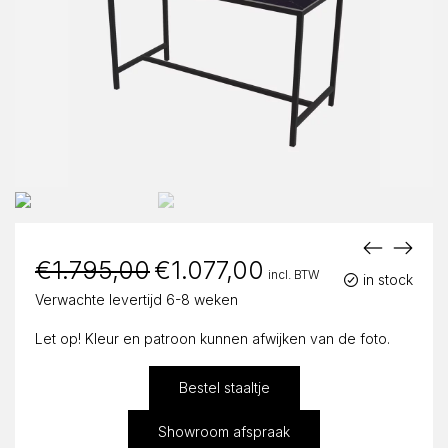
€
1.795,00
Oorspronkelijke
€
1.077,00
Huidige
incl. BTW
prijs
prijs
in stock
was:
is:
Verwachte levertijd 6-8 weken
€1.795,00.
€1.077,00.
Let op! Kleur en patroon kunnen afwijken van de foto.
Bestel staaltje
Showroom afspraak