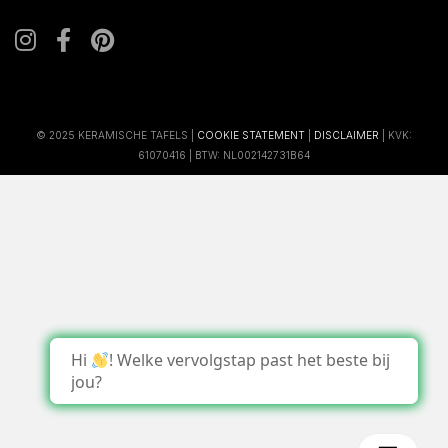
© 2025 KERAMISCHE TAFELS |
COOKIE STATEMENT
|
DISCLAIMER
| KVK:
61070416 | BTW: NL002142731B64
Hi
! Welke vervolgstap past het beste bij
jou?