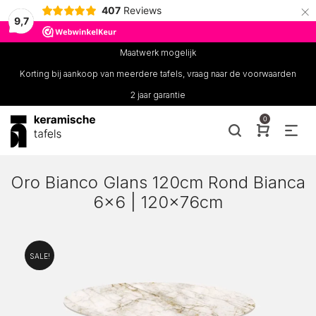
×
407
Reviews
9,7
Maatwerk mogelijk
Korting bij aankoop van meerdere tafels, vraag naar de voorwaarden
2 jaar garantie
0
Oro Bianco Glans 120cm Rond Bianca
6×6 | 120x76cm
SALE!