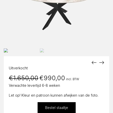
Uitverkocht
€
1.650,00
Oorspronkelijke
€
990,00
Huidige
incl. BTW
prijs
prijs
was:
is:
Verwachte levertijd 6-8 weken
€1.650,00.
€990,00.
Let op! Kleur en patroon kunnen afwijken van de foto.
Bestel staaltje