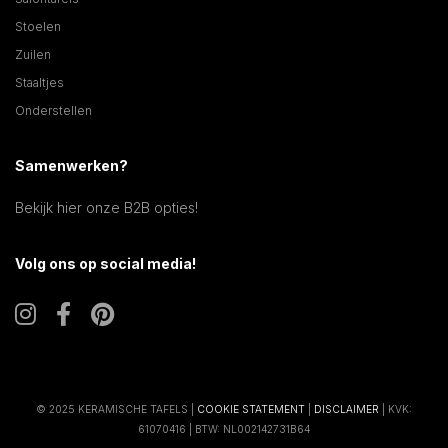
Stoelen
Zuilen
Staaltjes
Onderstellen
Samenwerken?
Bekijk hier onze B2B opties!
Volg ons op social media!
© 2025 KERAMISCHE TAFELS |
COOKIE STATEMENT
|
DISCLAIMER
| KVK:
61070416 | BTW: NL002142731B64