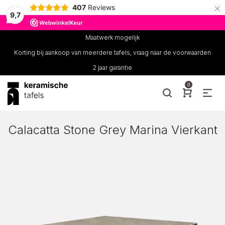
×
407
Reviews
9,7
Maatwerk mogelijk
Korting bij aankoop van meerdere tafels, vraag naar de voorwaarden
2 jaar garantie
0
Calacatta Stone Grey Marina Vierkant