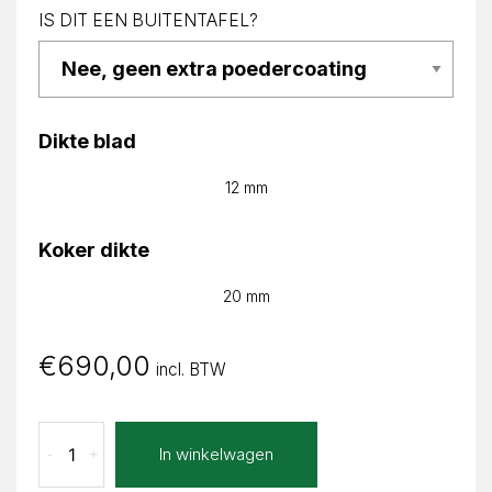
IS DIT EEN BUITENTAFEL?
Dikte blad
12 mm
Koker dikte
20 mm
€
690,00
incl. BTW
Calacatta
In winkelwagen
-
+
Stone
Grey