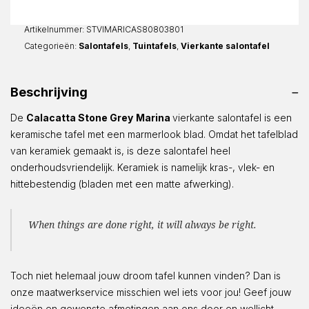
Marina
Vierkant
Artikelnummer:
STVIMARICAS80803801
aantal
Categorieën:
Salontafels
,
Tuintafels
,
Vierkante salontafel
Beschrijving
De
Calacatta Stone Grey
Marina
vierkante salontafel is een
keramische tafel met een marmerlook blad. Omdat het tafelblad
van keramiek gemaakt is, is deze salontafel heel
onderhoudsvriendelijk. Keramiek is namelijk kras-, vlek- en
hittebestendig (bladen met een matte afwerking).
When things are done right, it will always be right.
Toch niet helemaal jouw droom tafel kunnen vinden? Dan is
onze maatwerkservice misschien wel iets voor jou! Geef jouw
ideeën en gewenste afmetingen aan ons door en wellicht