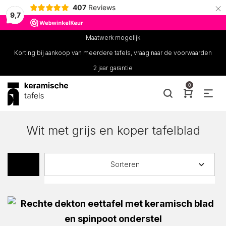
×
407
Reviews
9,7
Maatwerk mogelijk
Korting bij aankoop van meerdere tafels, vraag naar de voorwaarden
2 jaar garantie
0
Wit met grijs en koper tafelblad
Sorteren