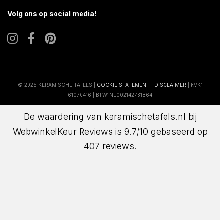
Volg ons op social media!
© 2025 KERAMISCHE TAFELS |
COOKIE STATEMENT
|
DISCLAIMER
| KVK:
61070416 | BTW: NL002142731B64
De waardering van keramischetafels.nl bij
WebwinkelKeur Reviews
is 9.7/10 gebaseerd op
407 reviews.