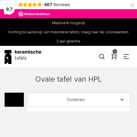
×
407
Reviews
9,7
Maatwerk mogelijk
Korting bij aankoop van meerdere tafels, vraag naar de voorwaarden
2 jaar garantie
0
Ovale tafel van HPL
Sorteren