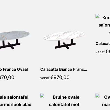
prijs:
laag
naar
hoog
€
vanaf
o Franca Ovaal
Calacatta Bianco Franca Ovaal
970,00
€
970,00
vanaf