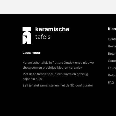
Klan
Cont
Beste
Lees meer
Betal
Garan
Keramische tafels in Putten: Ontdek onze nieuwe
showroom en prachtige kleuren keramiek
Lever
Met deze trends haal je een warm en gezellig
Reto
najaar in huis!
FAQ
Zelf je tafel samenstellen met de 3D configurator