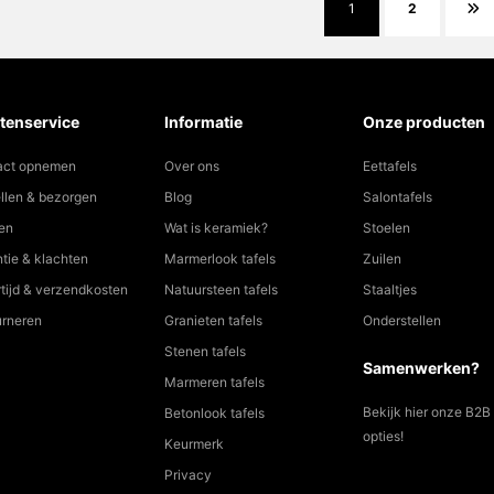
1
2
tenservice
Informatie
Onze producten
act opnemen
Over ons
Eettafels
llen & bezorgen
Blog
Salontafels
en
Wat is keramiek?
Stoelen
tie & klachten
Marmerlook tafels
Zuilen
tijd & verzendkosten
Natuursteen tafels
Staaltjes
urneren
Granieten tafels
Onderstellen
Stenen tafels
Samenwerken?
Marmeren tafels
Bekijk hier onze B2B
Betonlook tafels
opties!
Keurmerk
Privacy