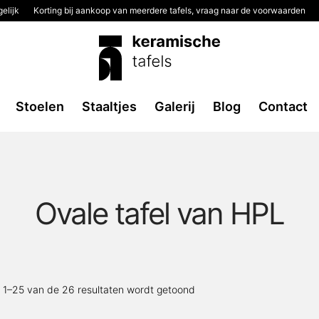
elijk
Korting bij aankoop van meerdere tafels, vraag naar de voorwaarden
Stoelen
Staaltjes
Galerij
Blog
Contact
Ovale tafel van HPL
Gesorteerd
t 1–25 van de 26 resultaten wordt getoond
op