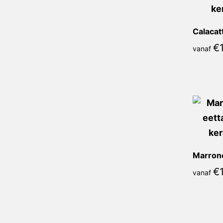
€
vanaf
Marrone
€
vanaf