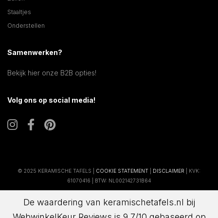
Staaltjes
Onderstellen
Samenwerken?
Bekijk hier onze B2B opties!
Volg ons op social media!
© 2025 KERAMISCHE TAFELS |
COOKIE STATEMENT
|
DISCLAIMER
| KVK:
61070416 | BTW: NL002142731B64
De waardering van keramischetafels.nl bij
WebwinkelKeur Reviews
is 9.7/10 gebaseerd op