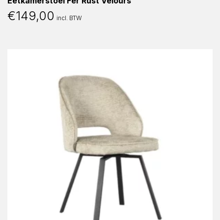
Eetkamerstoel Fer Rust Velours
€
149,00
incl. BTW