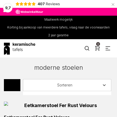
×
407
Reviews
9,7
Maatwerk mogelijk
Korting bij aankoop van meerdere tafels, vraag naar de voorwaarden
2 jaar garantie
0
moderne stoelen
Sorteren