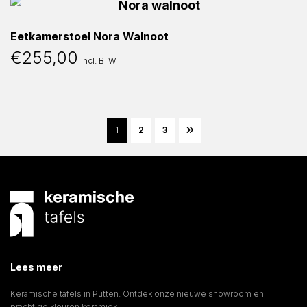
Eetkamerstoel Nora Walnoot
€
255,00
incl. BTW
1
2
3
Lees meer
Keramische tafels in Putten: Ontdek onze nieuwe showroom en
prachtige kleuren keramiek