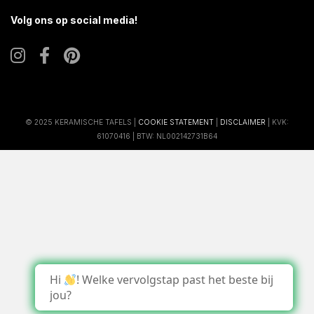
Volg ons op social media!
© 2025 KERAMISCHE TAFELS |
COOKIE STATEMENT
|
DISCLAIMER
| KVK:
61070416 | BTW: NL002142731B64
Hi
! Welke vervolgstap past het beste bij
jou?