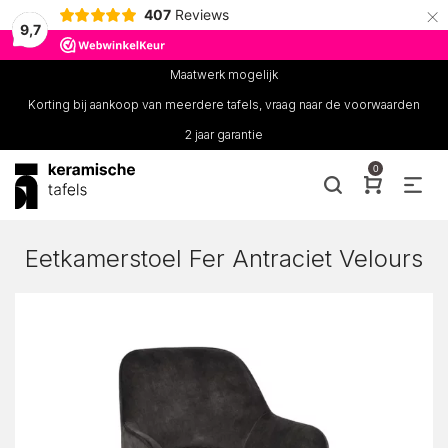
×
407
Reviews
9,7
Maatwerk mogelijk
Korting bij aankoop van meerdere tafels, vraag naar de voorwaarden
2 jaar garantie
0
Eetkamerstoel Fer Antraciet Velours