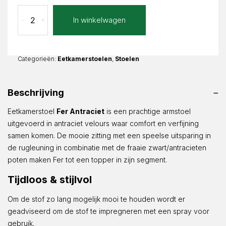
Eetkamerstoel
In winkelwagen
-
+
Fer
Antraciet
Velours
aantal
Categorieën:
Eetkamerstoelen
,
Stoelen
Beschrijving
Eetkamerstoel
Fer Antraciet
is een prachtige armstoel
uitgevoerd in antraciet velours waar comfort en verfijning
samen komen. De mooie zitting met een speelse uitsparing in
de rugleuning in combinatie met de fraaie zwart/antracieten
poten maken Fer tot een topper in zijn segment.
Tijdloos & stijlvol
Om de stof zo lang mogelijk mooi te houden wordt er
geadviseerd om de stof te impregneren met een spray voor
gebruik.