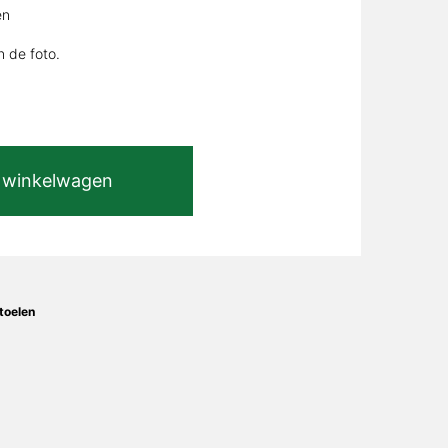
en
n de foto.
 winkelwagen
toelen