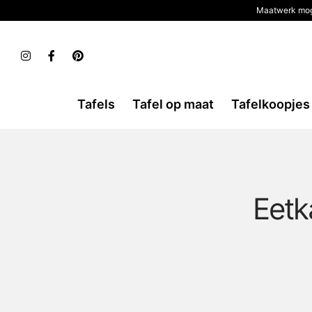
Maatwerk mog
Tafels
Tafel op maat
Tafelkoopjes
Eetk