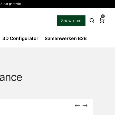
2 jaar garantie
0
Showroom
3D Configurator
Samenwerken B2B
gance