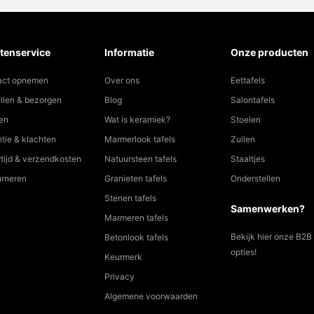
tenservice
Informatie
Onze producten
act opnemen
Over ons
Eettafels
llen & bezorgen
Blog
Salontafels
en
Wat is keramiek?
Stoelen
tie & klachten
Marmerlook tafels
Zuilen
tijd & verzendkosten
Natuursteen tafels
Staaltjes
urneren
Granieten tafels
Onderstellen
Stenen tafels
Samenwerken?
Marmeren tafels
Bekijk hier onze B2B
Betonlook tafels
opties!
Keurmerk
Privacy
Algemene voorwaarden