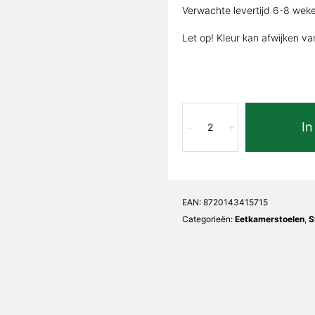
Verwachte levertijd 6-8 wek
Let op! Kleur kan afwijken va
Eetkamerstoel
In
Joy
-
+
Beige
Elegance
aantal
EAN:
8720143415715
Categorieën:
Eetkamerstoelen
,
S