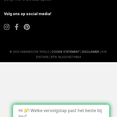
Volg ons op social media!
© 2025 KERAMISCHE TAFELS |
COOKIE STATEMENT
|
DISCLAIMER
| KVK:
61070416 | BTW: NL002142731B64
Hi
! Welke vervolgstap past het beste bij
jou?