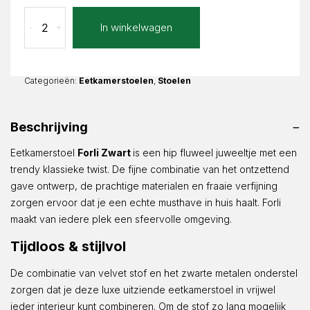
Eetkamerstoel
In winkelwagen
-
+
Forli
Zwart
Fluweel
aantal
Categorieën:
Eetkamerstoelen
,
Stoelen
Beschrijving
Eetkamerstoel
Forli Zwart
is een hip fluweel juweeltje met een
trendy klassieke twist. De fijne combinatie van het ontzettend
gave ontwerp, de prachtige materialen en fraaie verfijning
zorgen ervoor dat je een echte musthave in huis haalt. Forli
maakt van iedere plek een sfeervolle omgeving.
Tijdloos & stijlvol
De combinatie van velvet stof en het zwarte metalen onderstel
zorgen dat je deze luxe uitziende eetkamerstoel in vrijwel
ieder interieur kunt combineren. Om de stof zo lang mogelijk