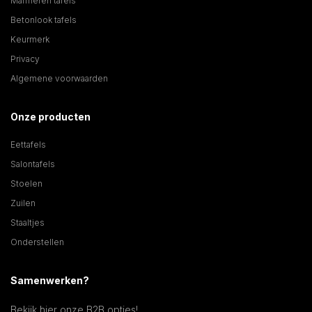
Marmeren tafels
Betonlook tafels
Keurmerk
Privacy
Algemene voorwaarden
Onze producten
Eettafels
Salontafels
Stoelen
Zuilen
Staaltjes
Onderstellen
Samenwerken?
Bekijk hier onze B2B opties!