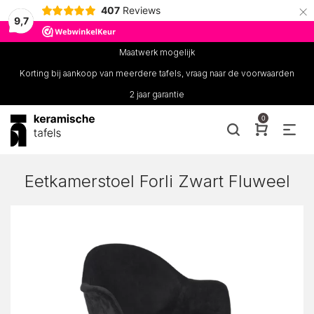
×
407
Reviews
9,7
Maatwerk mogelijk
Korting bij aankoop van meerdere tafels, vraag naar de voorwaarden
2 jaar garantie
0
Eetkamerstoel Forli Zwart Fluweel