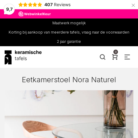
×
407
Reviews
9,7
Maatwerk mogelijk
Korting bij aankoop van meerdere tafels, vraag naar de voorwaarden
2 jaar garantie
0
Eetkamerstoel Nora Naturel