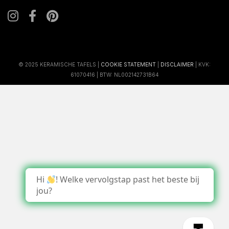
© 2025 KERAMISCHE TAFELS |
COOKIE STATEMENT
|
DISCLAIMER
| KVK:
61070416 | BTW: NL002142731B64
Hi
! Welke vervolgstap past het beste bij
jou?