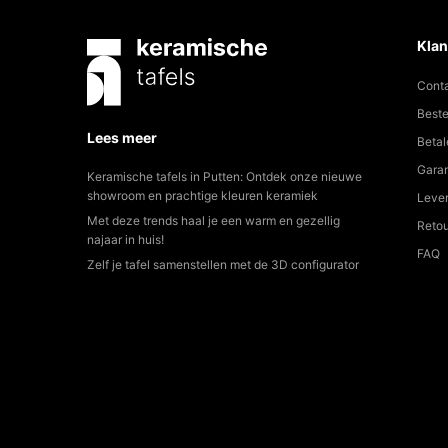
Klan
Cont
Beste
Lees meer
Betal
Garan
Keramische tafels in Putten: Ontdek onze nieuwe
showroom en prachtige kleuren keramiek
Lever
Met deze trends haal je een warm en gezellig
Reto
najaar in huis!
FAQ
Zelf je tafel samenstellen met de 3D configurator