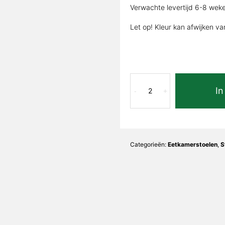
Verwachte levertijd 6-8 wek
Let op! Kleur kan afwijken va
Eetkamerstoel
In
Fender
-
+
Naturel
Boucle
aantal
Categorieën:
Eetkamerstoelen
,
S