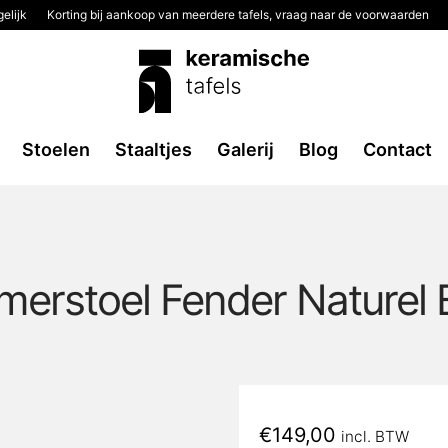
elijk
Korting bij aankoop van meerdere tafels, vraag naar de voorwaarden
Stoelen
Staaltjes
Galerij
Blog
Contact
merstoel Fender Naturel 
€
149,00
incl. BTW