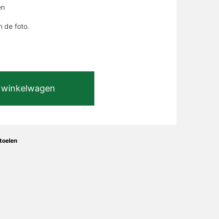
en
n de foto.
 winkelwagen
toelen