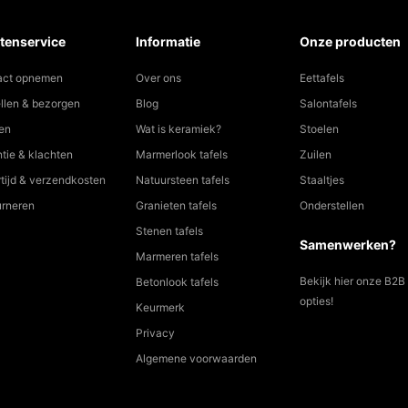
tenservice
Informatie
Onze producten
act opnemen
Over ons
Eettafels
llen & bezorgen
Blog
Salontafels
en
Wat is keramiek?
Stoelen
tie & klachten
Marmerlook tafels
Zuilen
tijd & verzendkosten
Natuursteen tafels
Staaltjes
urneren
Granieten tafels
Onderstellen
Stenen tafels
Samenwerken?
Marmeren tafels
Bekijk hier onze B2B
Betonlook tafels
opties!
Keurmerk
Privacy
Algemene voorwaarden