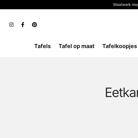
Maatwerk mog
Tafels
Tafel op maat
Tafelkoopjes
Eetka