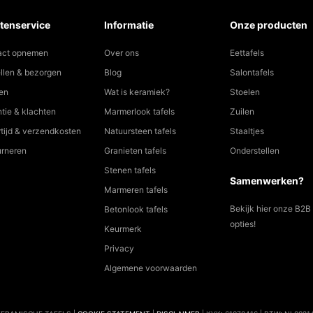
tenservice
Informatie
Onze producten
act opnemen
Over ons
Eettafels
llen & bezorgen
Blog
Salontafels
en
Wat is keramiek?
Stoelen
tie & klachten
Marmerlook tafels
Zuilen
tijd & verzendkosten
Natuursteen tafels
Staaltjes
urneren
Granieten tafels
Onderstellen
Stenen tafels
Samenwerken?
Marmeren tafels
Bekijk hier onze B2B
Betonlook tafels
opties!
Keurmerk
Privacy
Algemene voorwaarden