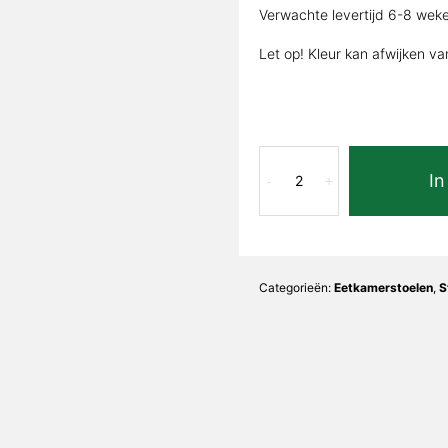
Verwachte levertijd 6-8 wek
Let op! Kleur kan afwijken va
Tuinstoel
In
Luca
-
+
Forest
aantal
Categorieën:
Eetkamerstoelen
,
S