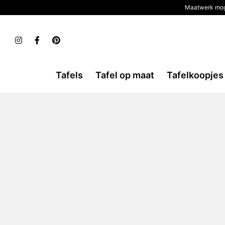
Maatwerk mog
Tafels
Tafel op maat
Tafelkoopjes