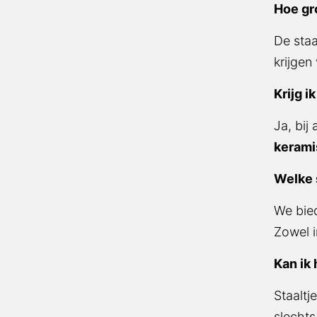
Hoe gro
De staa
krijgen
Krijg i
Ja, bij
kerami
Welke 
We bied
Zowel i
Kan ik 
Staaltj
slechts