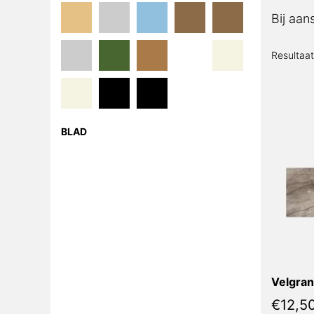
Bij aan
Resultaa
BLAD
Velgran
€
12,5