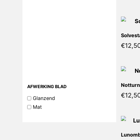
Solvest
€
12,5
Notturn
AFWERKING BLAD
€
12,5
Glanzend
Mat
Lunombr