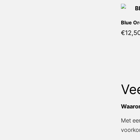
Blue Or
€
12,5
Ve
Waarom
Met een
voorkom