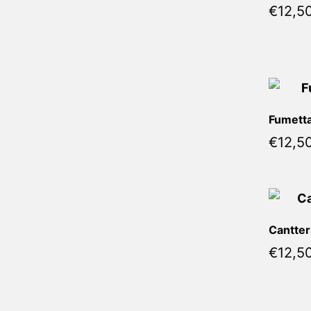
€
12,5
Fumetta
€
12,5
Cantter
€
12,5