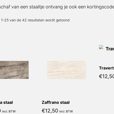
schaf van een staaltje ontvang je ook een kortingscode
Gesorteerd
t 1–25 van de 42 resultaten wordt getoond
op
nieuwste
Travert
€
12,5
a staal
Zaffrano staal
0
€
12,50
incl. BTW
incl. BTW