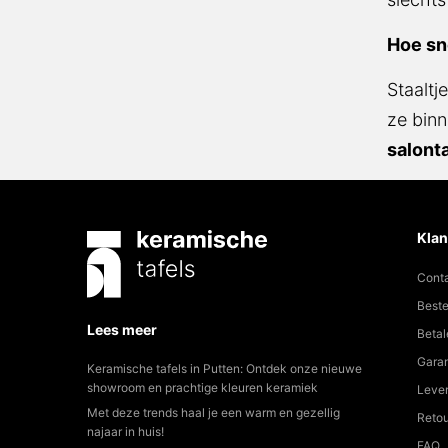
Hoe sn
Staaltj
ze bin
salonta
Klan
Cont
Beste
Lees meer
Betal
Garan
Keramische tafels in Putten: Ontdek onze nieuwe
showroom en prachtige kleuren keramiek
Lever
Met deze trends haal je een warm en gezellig
Reto
najaar in huis!
FAQ