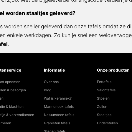
el worden staaltjes geleverd?
es worden sneller geleverd dan onze tafels omdat ze di
nen enkele werkdagen. Zo kun je snel een weloverwog
fel
.
tenservice
Informatie
Onze producten
act opnemen
Over ons
Eettafels
llen & bezorgen
Blog
Salontafels
en
Wat is keramiek?
Stoelen
tie & klachten
Marmerlook tafels
Zuilen
tijd & verzendkosten
Natuursteen tafels
Staaltjes
urneren
Granieten tafels
Onderstellen
Stenen tafels