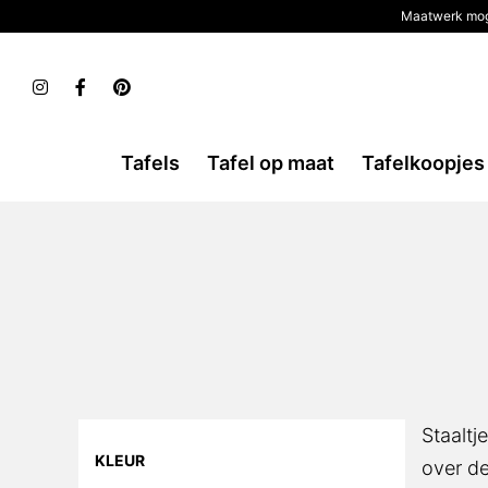
Maatwerk mog
Tafels
Tafel op maat
Tafelkoopjes
Staaltj
KLEUR
over de