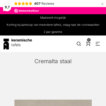
×
407
Reviews
9,7
Maatwerk mogelijk
Korting bij aankoop van meerdere tafels, vraag naar de voorwaarden
2 jaar garantie
0
Cremalta staal