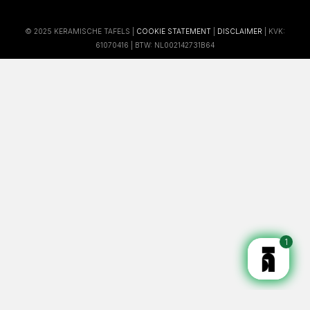
© 2025 KERAMISCHE TAFELS |
COOKIE STATEMENT
|
DISCLAIMER
| KVK:
61070416 | BTW: NL002142731B64
1