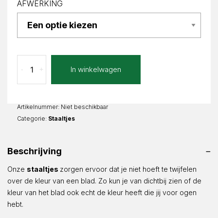
AFWERKING
Cremalta
In winkelwagen
-
+
staal
aantal
Artikelnummer:
Niet beschikbaar
Categorie:
Staaltjes
Beschrijving
Onze
staaltjes
zorgen ervoor dat je niet hoeft te twijfelen
over de kleur van een blad. Zo kun je van dichtbij zien of de
kleur van het blad ook echt de kleur heeft die jij voor ogen
hebt.