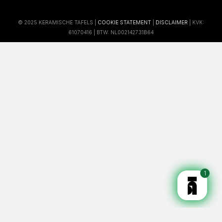
© 2025 KERAMISCHE TAFELS |
COOKIE STATEMENT
|
DISCLAIMER
| KVK:
61070416 | BTW: NL002142731B64
1