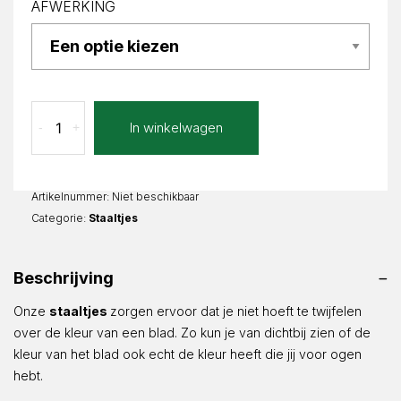
AFWERKING
Cantterra
In winkelwagen
-
+
staal
aantal
Artikelnummer:
Niet beschikbaar
Categorie:
Staaltjes
Beschrijving
Onze
staaltjes
zorgen ervoor dat je niet hoeft te twijfelen
over de kleur van een blad. Zo kun je van dichtbij zien of de
kleur van het blad ook echt de kleur heeft die jij voor ogen
hebt.