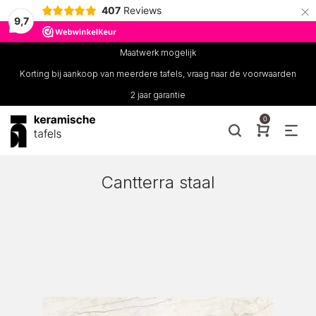
×
407
Reviews
9,7
Maatwerk mogelijk
Korting bij aankoop van meerdere tafels, vraag naar de voorwaarden
2 jaar garantie
0
Cantterra staal