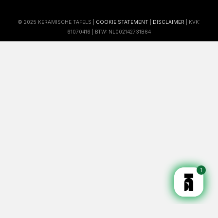
© 2025 KERAMISCHE TAFELS |
COOKIE STATEMENT
|
DISCLAIMER
| KVK:
61070416 | BTW: NL002142731B64
1