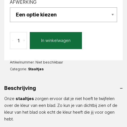
AFWERKING
Bravina
In winkelwagen
-
+
staal
aantal
Artikelnummer:
Niet beschikbaar
Categorie:
Staaltjes
Beschrijving
Onze
staaltjes
zorgen ervoor dat je niet hoeft te twijfelen
over de kleur van een blad. Zo kun je van dichtbij zien of de
kleur van het blad ook echt de kleur heeft die jij voor ogen
hebt.