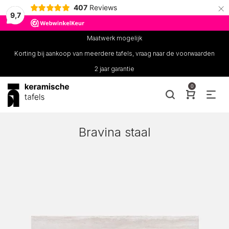
×
407
Reviews
9,7
Maatwerk mogelijk
Korting bij aankoop van meerdere tafels, vraag naar de voorwaarden
2 jaar garantie
0
Bravina staal