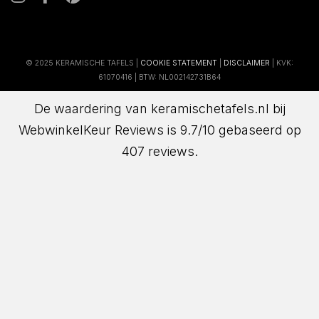
© 2025 KERAMISCHE TAFELS |
COOKIE STATEMENT
|
DISCLAIMER
| KVK:
61070416 | BTW: NL002142731B64
De waardering van keramischetafels.nl bij
WebwinkelKeur Reviews
is 9.7/10 gebaseerd op
407 reviews.