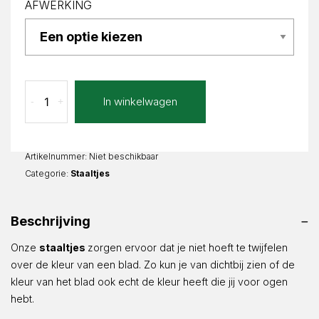
AFWERKING
Ceniza
In winkelwagen
-
+
staal
aantal
Artikelnummer:
Niet beschikbaar
Categorie:
Staaltjes
Beschrijving
Onze
staaltjes
zorgen ervoor dat je niet hoeft te twijfelen
over de kleur van een blad. Zo kun je van dichtbij zien of de
kleur van het blad ook echt de kleur heeft die jij voor ogen
hebt.