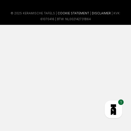
© 2025 KERAMISCHE TAFELS |
COOKIE STATEMENT
|
DISCLAIMER
| KVK:
61070416 | BTW: NL002142731B64
1