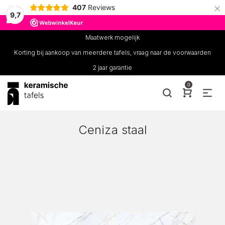
×
407
Reviews
9,7
Maatwerk mogelijk
Korting bij aankoop van meerdere tafels, vraag naar de voorwaarden
2 jaar garantie
0
Ceniza staal