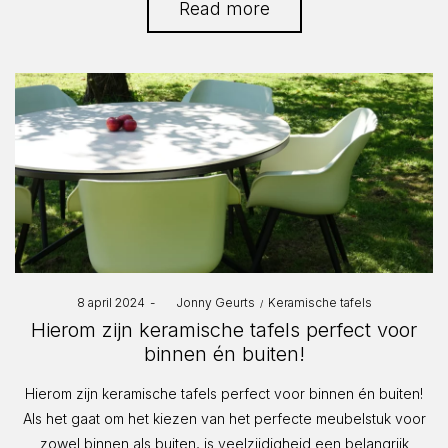
Read more
Posted
Posted
8 april 2024
by
Jonny Geurts
Keramische tafels
on
in
Hierom zijn keramische tafels perfect voor
binnen én buiten!
Hierom zijn keramische tafels perfect voor binnen én buiten!
Als het gaat om het kiezen van het perfecte meubelstuk voor
zowel binnen als buiten, is veelzijdigheid een belangrijk