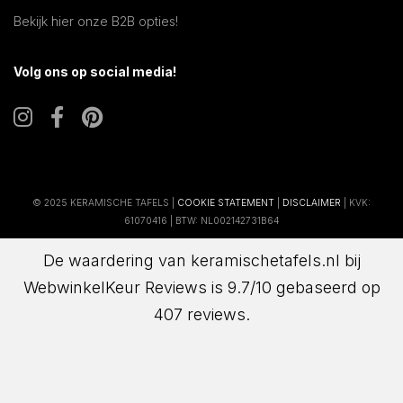
Bekijk hier onze B2B opties!
Volg ons op social media!
© 2025 KERAMISCHE TAFELS |
COOKIE STATEMENT
|
DISCLAIMER
| KVK:
61070416 | BTW: NL002142731B64
De waardering van keramischetafels.nl bij
WebwinkelKeur Reviews
is 9.7/10 gebaseerd op
407 reviews.