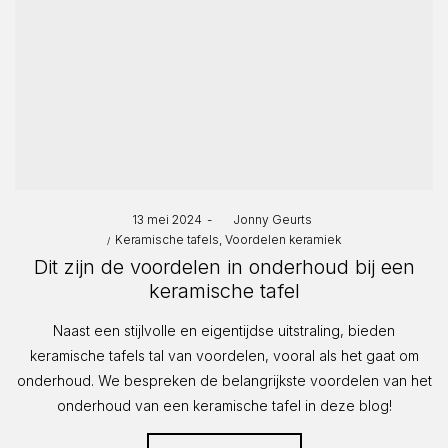
Posted
13 mei 2024
by
Jonny Geurts
Posted
on
Keramische tafels
Voordelen keramiek
in
Dit zijn de voordelen in onderhoud bij een
keramische tafel
Naast een stijlvolle en eigentijdse uitstraling, bieden
keramische tafels tal van voordelen, vooral als het gaat om
onderhoud. We bespreken de belangrijkste voordelen van het
onderhoud van een keramische tafel in deze blog!