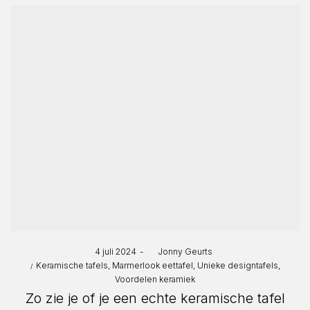
Posted
4 juli 2024
by
Jonny Geurts
Posted
on
Keramische tafels
Marmerlook eettafel
Unieke designtafels
in
Voordelen keramiek
Zo zie je of je een echte keramische tafel