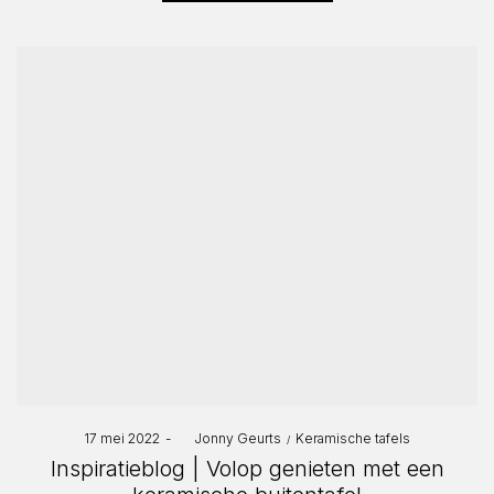
Posted
Posted
17 mei 2022
by
Jonny Geurts
Keramische tafels
on
in
Inspiratieblog | Volop genieten met een