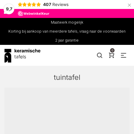
×
407
Reviews
9,7
Maatwerk mogelijk
Korting bij aankoop van meerdere tafels, vraag naar de voorwaarden
2 jaar garantie
0
tuintafel