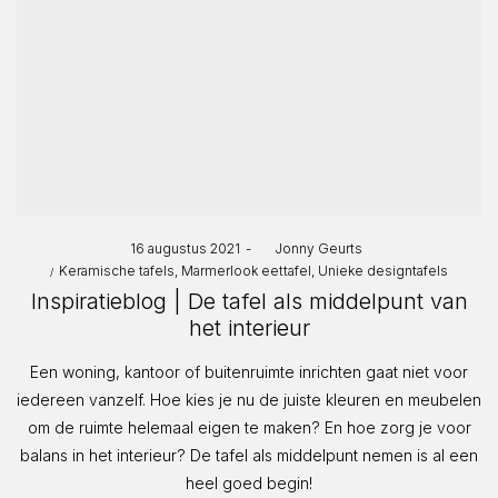
Posted
16 augustus 2021
by
Jonny Geurts
Posted
on
Keramische tafels
Marmerlook eettafel
Unieke designtafels
in
Inspiratieblog | De tafel als middelpunt van
het interieur
Een woning, kantoor of buitenruimte inrichten gaat niet voor
iedereen vanzelf. Hoe kies je nu de juiste kleuren en meubelen
om de ruimte helemaal eigen te maken? En hoe zorg je voor
balans in het interieur? De tafel als middelpunt nemen is al een
heel goed begin!