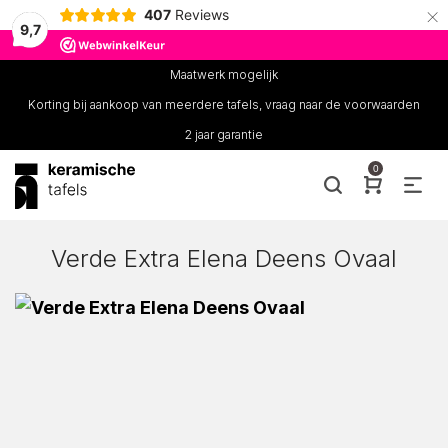
×
407
Reviews
9,7
Maatwerk mogelijk
Korting bij aankoop van meerdere tafels, vraag naar de voorwaarden
2 jaar garantie
0
Verde Extra Elena Deens Ovaal