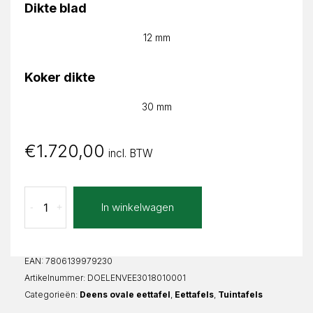
Dikte blad
12 mm
Koker dikte
30 mm
€
1.720,00
incl. BTW
Verde
In winkelwagen
-
+
Extra
Elena
Deens
Ovaal
EAN:
7806139979230
aantal
Artikelnummer:
DOELENVEE3018010001
Categorieën:
Deens ovale eettafel
,
Eettafels
,
Tuintafels