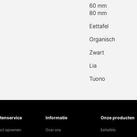
60 mm
80 mm
Eettafel
Organisch
Zwart
Lia
Tuono
tenservice
Informatie
Onze producten
act opnemen
Over ons
Eettafels