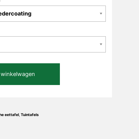
 winkelwagen
e eettafel
,
Tuintafels