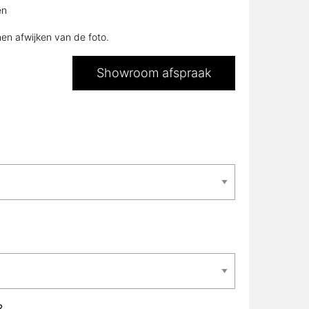
en
nen afwijken van de foto.
Showroom afspraak
?