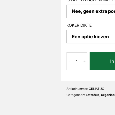
KOKER DIKTE
Tuono
In
Lia
-
+
Organisch
aantal
Artikelnummer:
ORLIATUO
Categorieën:
Eettafels
,
Organisch