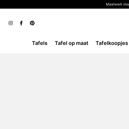
Maatwerk mog
Tafels
Tafel op maat
Tafelkoopjes