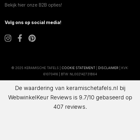
Bekijk hier onze B2B opties!
Volg ons op social media!
© 2025 KERAMISCHE TAFELS |
COOKIE STATEMENT
|
DISCLAIMER
| KVK:
61070416 | BTW: NL002142731B64
De waardering van keramischetafels.nl bij
WebwinkelKeur Reviews
is 9.7/10 gebaseerd op
407 reviews.