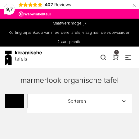
×
407
Reviews
9,7
Maatwerk mogelijk
Korting bij aankoop van meerdere tafels, vraag naar de voorwaarden
2 jaar garantie
0
marmerlook organische tafel
Sorteren