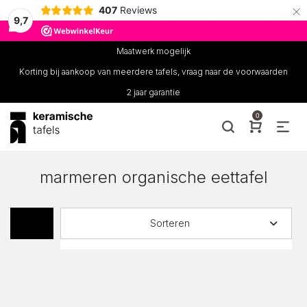
×
407
Reviews
9,7
Maatwerk mogelijk
Korting bij aankoop van meerdere tafels, vraag naar de voorwaarden
2 jaar garantie
0
marmeren organische eettafel
Sorteren