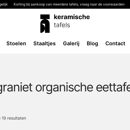
elijk
Korting bij aankoop van meerdere tafels, vraag naar de voorwaarden
Stoelen
Staaltjes
Galerij
Blog
Contact
graniet organische eettafe
Gesorteerd
e 19 resultaten
op