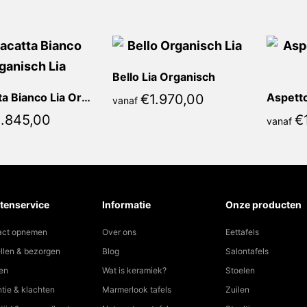
Bello Lia Organisch
Calacatta Bianco Lia Organisch
Aspetto
€
1.970,00
vanaf
1.845,00
€
vanaf
tenservice
Informatie
Onze producten
act opnemen
Over ons
Eettafels
llen & bezorgen
Blog
Salontafels
en
Wat is keramiek?
Stoelen
tie & klachten
Marmerlook tafels
Zuilen