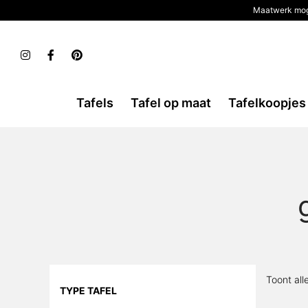
Maatwerk mog
Tafels
Tafel op maat
Tafelkoopjes
Toont all
TYPE TAFEL