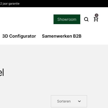
2 jaar garantie
0
Showroom
3D Configurator
Samenwerken B2B
l
Sorteren