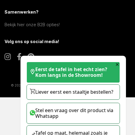
Samenwerken?
Bekijk hier onze B2B opties!
Volg ons op social media!
Eerst de tafel in het echt zien?
Kom langs in de Showroom!
© 2025 KERAMISCHE TAFELS |
COOKIE STATEMENT
|
DISCLAIMER
| KVK:
Liever eerst een staaltje bestellen?
61070416 | BTW: NL002142731B64
Stel een vraag over dit product via
Whatsapp
Tafel op maat, helemaal zoals je