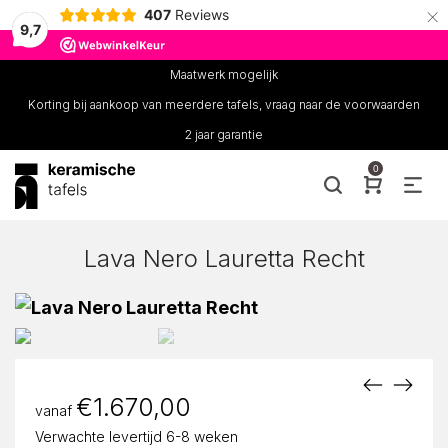
×
407
Reviews
9,7
Maatwerk mogelijk
Korting bij aankoop van meerdere tafels, vraag naar de voorwaarden
2 jaar garantie
0
Lava Nero Lauretta Recht
€
1.670,00
vanaf
Verwachte levertijd 6-8 weken