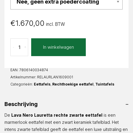
€
1.670,00
incl. BTW
Lava
In winkelwagen
-
+
Nero
Lauretta
Recht
aantal
EAN:
7806140034874
Artikelnummer:
RELAURLAN1609001
Categorieën:
Eettafels
,
Rechthoekige eettafel
,
Tuintafels
Beschrijving
De
Lava
Nero
Lauretta
rechte
zwarte
eettafel
is een
marmerlook eettafel met een zwart keramiek tafelblad. Het
intens zwarte tafelblad geeft de eettafel een luxe uitstraling en