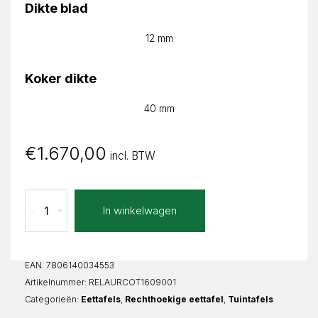
Dikte blad
12 mm
Koker dikte
40 mm
€
1.670,00
incl. BTW
Concreto
In winkelwagen
-
+
Taupe
Lauretta
Recht
aantal
EAN:
7806140034553
Artikelnummer:
RELAURCOT1609001
Categorieën:
Eettafels
,
Rechthoekige eettafel
,
Tuintafels