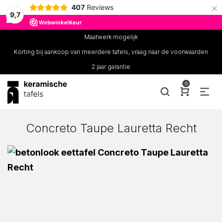
×
407
Reviews
9,7
Maatwerk mogelijk
Korting bij aankoop van meerdere tafels, vraag naar de voorwaarden
2 jaar garantie
0
Concreto Taupe Lauretta Recht