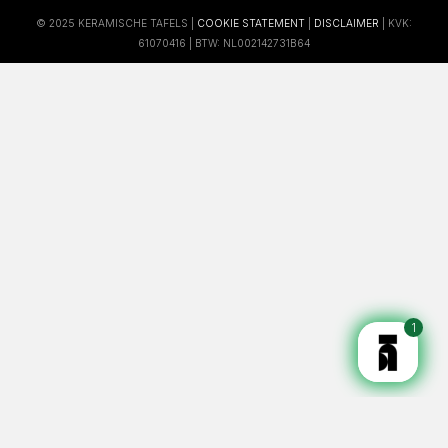
© 2025 KERAMISCHE TAFELS |
COOKIE STATEMENT
|
DISCLAIMER
| KVK:
61070416 | BTW: NL002142731B64
1