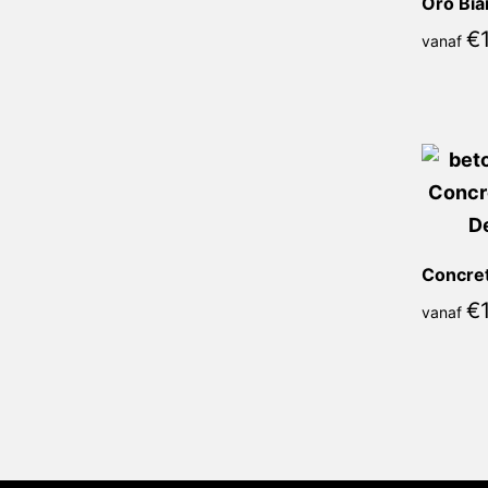
Oro Bia
€
vanaf
€
vanaf