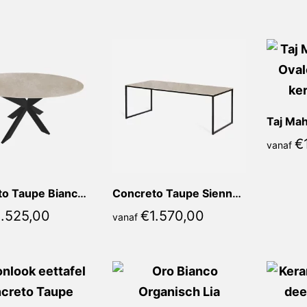
populariteit
€
vanaf
Concreto Taupe Bianca Rond
Concreto Taupe Sienna Recht
1.525,00
€
1.570,00
vanaf