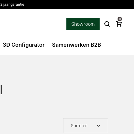
2 jaar garantie
0
Showroom
3D Configurator
Samenwerken B2B
l
Sorteren