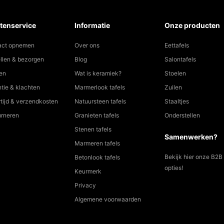
tenservice
Informatie
Onze producten
act opnemen
Over ons
Eettafels
llen & bezorgen
Blog
Salontafels
en
Wat is keramiek?
Stoelen
tie & klachten
Marmerlook tafels
Zuilen
tijd & verzendkosten
Natuursteen tafels
Staaltjes
urneren
Granieten tafels
Onderstellen
Stenen tafels
Samenwerken?
Marmeren tafels
Bekijk hier onze B2B
Betonlook tafels
opties!
Keurmerk
Privacy
Algemene voorwaarden